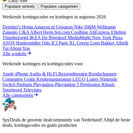
Lady-Sale
Populaire winkels
Populaire categorieën
Werkende kortingscodes en kortingen in augustus 2026
Domino's
Hema
Amazon.nl
Groupon
Nike
H&M
Wehkamp
Zalando
C&A
Albert Heijn
bol.com
Coolblue
AliExpress
Efteling
Thuisbezorgd
IKEA
De Bijenkorf
MediaMarkt
New York Pizza
ASOS
Hunkemöller
Otto
ICI Paris XL
Greetz
Leen Bakker
Albelli
Tui
About You
Alle winkels
Werkende kortingen en kortingscodes voor
Apple iPhone
Audio & Hi-Fi
Bezorgdiensten
Boodschappen
Computers
Gratis
Keukenapparatuur
LEGO
Luiers
Nintendo
Switch
Parfums
Playstation
Playstation 5
Prijsfouten
Rituals
Speelgoed
Televisies
Alle categorieën
SpyDeals de grootste dealcommunity van Nederland! Altijd de beste
deals, kortingscodes en gratis producten