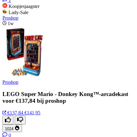
1
Koopjesjaagster
Lady-Sale
Proshop
1w
Proshop
LEGO Super Mario - Donkey Kong™-arcadekast
voor €137,84 bij proshop
€137,84
€141,95
1024
0