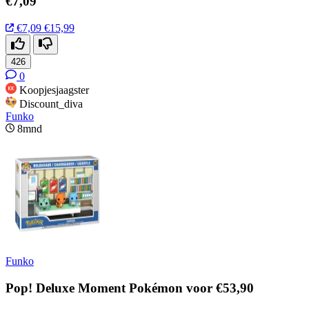
€7,09
€7,09
€15,99
426
0
Koopjesjaagster
Discount_diva
Funko
8mnd
Funko
Pop! Deluxe Moment Pokémon voor €53,90