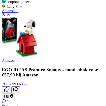
couponingqueen
Lady-Sale
Amazon.nl
4d
Amazon.nl
EGO IDEAS Peanuts: Snoopy's hondenhok voor
€57,99 bij Amazon
€57,99
€63,99
838
0