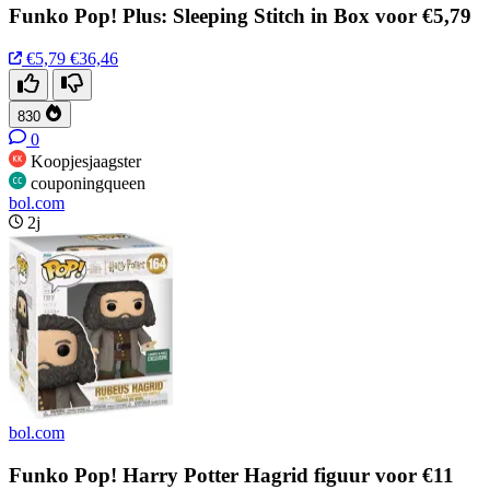
Funko Pop! Plus: Sleeping Stitch in Box voor €5,79
€5,79
€36,46
830
0
Koopjesjaagster
couponingqueen
bol.com
2j
bol.com
Funko Pop! Harry Potter Hagrid figuur voor €11