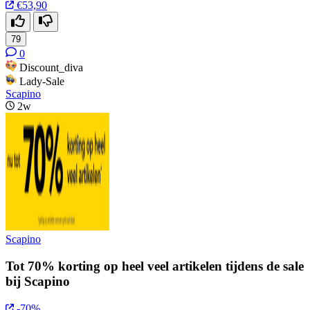
€53,90
79
0
Discount_diva
Lady-Sale
Scapino
2w
Scapino
Tot 70% korting op heel veel artikelen tijdens de sale
bij Scapino
-70%