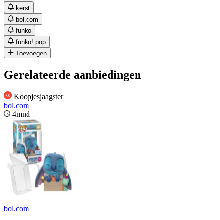
kerst
bol.com
funko
funko! pop
Toevoegen
Gerelateerde aanbiedingen
Koopjesjaagster
bol.com
4mnd
bol.com