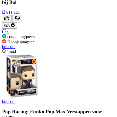
bij Bol
€11
€21
563
0
couponingqueen
Koopjesjaagster
bol.com
4mnd
bol.com
Pop Racing: Funko Pop Max Verstappen voor