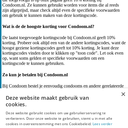
Condoom.nl. Ze kunnen gebruikt worden voor items die al reeds
zijn afgeprijsd, maar check altijd even de specifieke voorwaarden
om gebruik te kunnen maken van deze kortingscode.
Wat is de de hoogste korting voor Condoom.nl?
De laatst toegevoegde kortingscode bij Condoom.nl geeft 10%
korting. Probeer ook altijd een van de andere kortingscodes, want de
hoogst geziene kortingscodes geeft tot 10% korting. Je kunt deze
kortingscodes vinden door te klikken op "toon code". Let ook even
op, want soms gelden er specifieke voorwaarden om een
kortingscode te kunnen gebruiken.
Zo kun je betalen bij Condoom.nl
Bij Condoom bestel je eenvoudig condooms en andere gerelateerde
producten, vaak met aantrekkelijke kortingen in de outlet of via een
×
kortingscode. Je kunt betalen met iDEAL, Bancontact, PayPal,
Deze website maakt gebruik van
Visa, Riverty en de VVV cadeaukaart. iDEAL en Bancontact
cookies.
bieden snelle en veilige betalingen. PayPal geeft extra
kopersbescherming en Visa biedt wereldwijd gebruiksgemak.
Deze website gebruikt cookies om uw gebruikerservaring te
Riverty maakt achteraf betalen mogelijk.
verbeteren. Door onze website te gebruiken, stemt u in met alle
cookies in overeenstemming met ons Cookiebeleid.
Lees verder
Is er gratis verzending voor Condoom.nl?