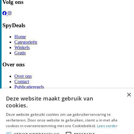
Volg ons
SpyDeals
Home
Categorieën
Winkels
Gratis
Over ons
Over ons
Contact
Publicatieregels
×
Deze website maakt gebruik van
Legal
cookies.
Privacy
Deze website gebruikt cookies om uw gebruikerservaring te
Cookieverklaring
verbeteren. Door onze website te gebruiken, stemt u in met alle
Algemene Voorwaarden
cookies in overeenstemming met ons Cookiebeleid.
Lees verder
Disclaimer
Notice and Takedown