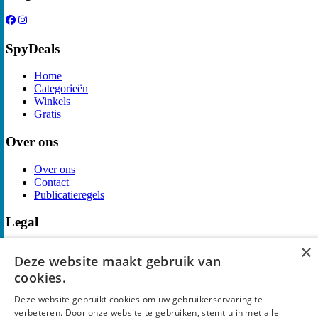
SpyDeals
Home
Categorieën
Winkels
Gratis
Over ons
Over ons
Contact
Publicatieregels
Legal
×
Privacy
Deze website maakt gebruik van
Cookieverklaring
cookies.
Algemene Voorwaarden
Disclaimer
Deze website gebruikt cookies om uw gebruikerservaring te
Notice and Takedown
verbeteren. Door onze website te gebruiken, stemt u in met alle