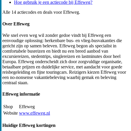
Hoe gebruik je een actiecode bij Effeweg?
Alle 14 actiecodes en deals voor Effeweg.
Over Effeweg
Wie snel even weg wil zonder gedoe vindt bij Effeweg een
eenvoudige oplossing: herkenbare bus- en vlieg-busvakanties die
gericht zijn op samen beleven. Effeweg begon als specialist in
comfortabele busreizen en biedt nu een breed aanbod van
excursiereizen, stedentrips, singlereizen en lastminutes door heel
Europa. Effeweg onderscheidt zich door zorgvuldige organisatie,
betaalbare prijzen en duidelijke service, met aandacht voor goede
reisbegeleiding en fijne touringcars. Reizigers kiezen Effeweg voor
een no-nonsense vakantiebeleving waarbij gemak en beleving
centraal staan.
Effeweg informatie
Shop
Effeweg
Website
www.effeweg.nl
Huidige Effeweg kortingen