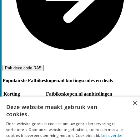
Pak deze code
RA5
Populairste Fatbikeskopen.nl kortingscodes en deals
Korting
Fatbikeskopen.nl aanbiedingen
×
Pak €150 korting door je aan te melden op de
€150
Deze website maakt gebruik van
Fatbikeskopen nieuwsbrief
cookies.
Hoeveel korting geeft Fatbikeskopen.nl?
Deze website gebruikt cookies om uw gebruikerservaring te
verbeteren. Door onze website te gebruiken, stemt u in met alle
Is er een werkende Fatbikeskopen.nl kortingscode
cookies in overeenstemming met ons Cookiebeleid.
Lees verder
beschikbaar?