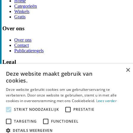
Home
Categorieën
Winkels
Gratis
Over ons
Over ons
Contact
Publicatieregels
Legal
×
Deze website maakt gebruik van
Privacy
Cookieverklaring
cookies.
Algemene Voorwaarden
Disclaimer
Deze website gebruikt cookies om uw gebruikerservaring te
Notice and Takedown
verbeteren. Door onze website te gebruiken, stemt u in met alle
cookies in overeenstemming met ons Cookiebeleid.
Lees verder
Copyright ©
SpyDeals
2026. Alle rechten voorbehouden.
STRIKT NOODZAKELIJK
PRESTATIE
TARGETING
FUNCTIONEEL
DETAILS WEERGEVEN