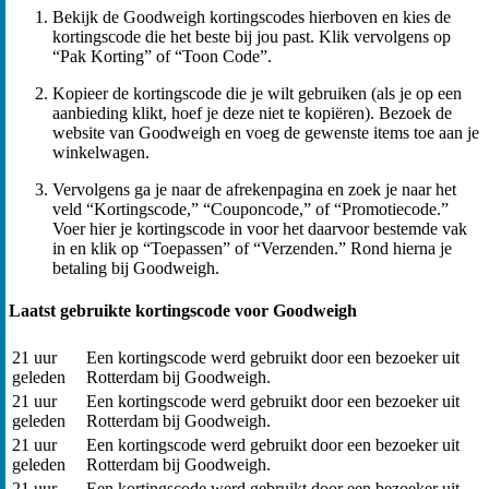
Bekijk de Goodweigh kortingscodes hierboven en kies de
kortingscode die het beste bij jou past. Klik vervolgens op
“Pak Korting” of “Toon Code”.
Kopieer de kortingscode die je wilt gebruiken (als je op een
aanbieding klikt, hoef je deze niet te kopiëren). Bezoek de
website van Goodweigh en voeg de gewenste items toe aan je
winkelwagen.
Vervolgens ga je naar de afrekenpagina en zoek je naar het
veld “Kortingscode,” “Couponcode,” of “Promotiecode.”
Voer hier je kortingscode in voor het daarvoor bestemde vak
in en klik op “Toepassen” of “Verzenden.” Rond hierna je
betaling bij Goodweigh.
Laatst gebruikte kortingscode voor Goodweigh
21 uur
Een kortingscode werd gebruikt door een bezoeker uit
geleden
Rotterdam bij Goodweigh.
21 uur
Een kortingscode werd gebruikt door een bezoeker uit
geleden
Rotterdam bij Goodweigh.
21 uur
Een kortingscode werd gebruikt door een bezoeker uit
geleden
Rotterdam bij Goodweigh.
21 uur
Een kortingscode werd gebruikt door een bezoeker uit