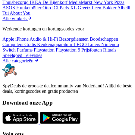
Thuisbezorgd
IKEA
De Bijenkorf
MediaMarkt
New York Pizza
ASOS
Hunkemöller
Otto
ICI Paris XL
Greetz
Leen Bakker
Albelli
Tui
About You
Alle winkels
Werkende kortingen en kortingscodes voor
Apple iPhone
Audio & Hi-Fi
Bezorgdiensten
Boodschappen
Computers
Gratis
Keukenapparatuur
LEGO
Luiers
Nintendo
Switch
Parfums
Playstation
Playstation 5
Prijsfouten
Rituals
Speelgoed
Televisies
Alle categorieën
SpyDeals de grootste dealcommunity van Nederland! Altijd de beste
deals, kortingscodes en gratis producten
Download onze App
Volg ons