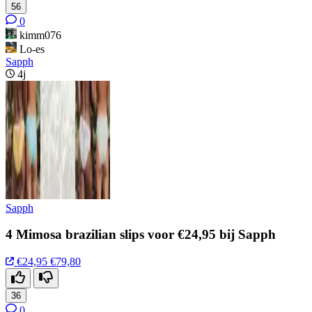
56
0
kimm076
Lo-es
Sapph
4j
Sapph
4 Mimosa brazilian slips voor €24,95 bij Sapph
€24,95
€79,80
36
0