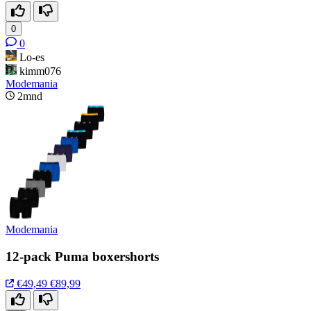
0
0
Lo-es
kimm076
Modemania
2mnd
Modemania
12-pack Puma boxershorts
€49,49
€89,99