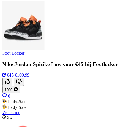
Foot Locker
Nike Jordan Spizike Low voor €45 bij Footlocker
€45
€109,99
1080
0
Lady-Sale
Lady-Sale
Wehkamp
2w