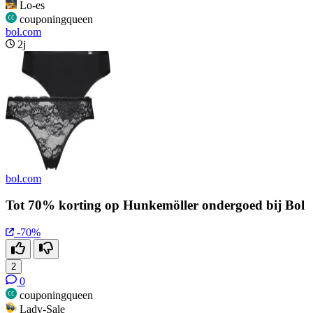
Lo-es
couponingqueen
bol.com
2j
bol.com
Tot 70% korting op Hunkemöller ondergoed bij Bol
-70%
2
0
couponingqueen
Lady-Sale