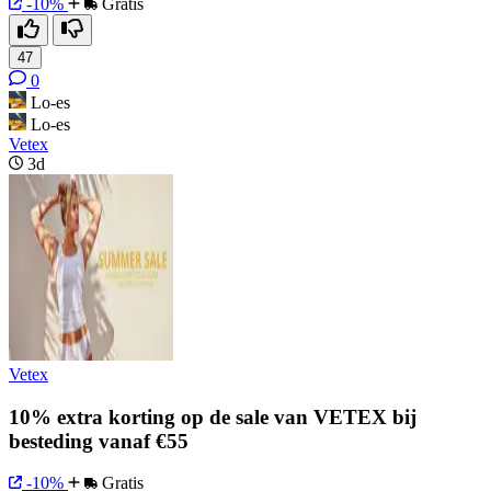
-10%
Gratis
47
0
Lo-es
Lo-es
Vetex
3d
Vetex
10% extra korting op de sale van VETEX bij
besteding vanaf €55
-10%
Gratis