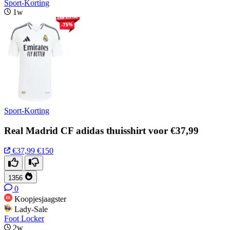
Sport-Korting
1w
Sport-Korting
Real Madrid CF adidas thuisshirt voor €37,99
€37,99
€150
1356
0
Koopjesjaagster
Lady-Sale
Foot Locker
2w