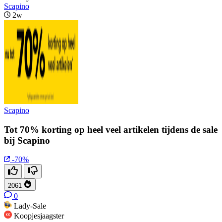
Scapino
2w
Scapino
Tot 70% korting op heel veel artikelen tijdens de sale
bij Scapino
-70%
2061
0
Lady-Sale
Koopjesjaagster