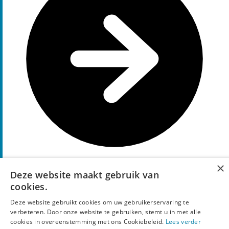
×
Deze website maakt gebruik van
Pak deze code
A10
cookies.
10%
Korting
Deze website gebruikt cookies om uw gebruikerservaring te
kortingscode
verbeteren. Door onze website te gebruiken, stemt u in met alle
cookies in overeenstemming met ons Cookiebeleid.
Lees verder
Profiteer nu van
10% korting
op vliegtickets bij