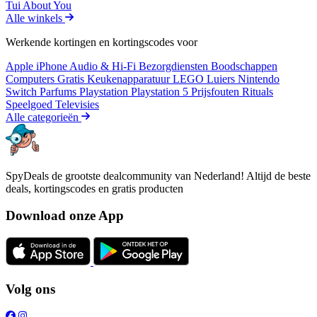
Tui
About You
Alle winkels
Werkende kortingen en kortingscodes voor
Apple iPhone
Audio & Hi-Fi
Bezorgdiensten
Boodschappen
Computers
Gratis
Keukenapparatuur
LEGO
Luiers
Nintendo
Switch
Parfums
Playstation
Playstation 5
Prijsfouten
Rituals
Speelgoed
Televisies
Alle categorieën
SpyDeals de grootste dealcommunity van Nederland! Altijd de beste
deals, kortingscodes en gratis producten
Download onze App
Volg ons