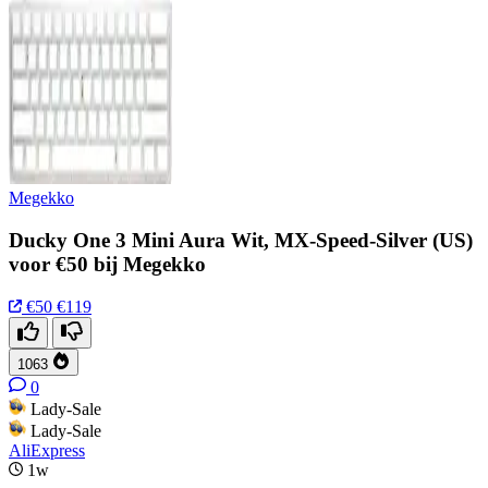
Megekko
Ducky One 3 Mini Aura Wit, MX-Speed-Silver (US)
voor €50 bij Megekko
€50
€119
1063
0
Lady-Sale
Lady-Sale
AliExpress
1w