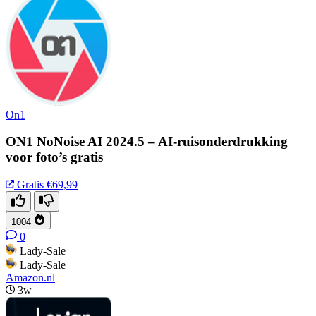
On1
ON1 NoNoise AI 2024.5 – AI-ruisonderdrukking
voor foto’s gratis
Gratis
€69,99
1004
0
Lady-Sale
Lady-Sale
Amazon.nl
3w