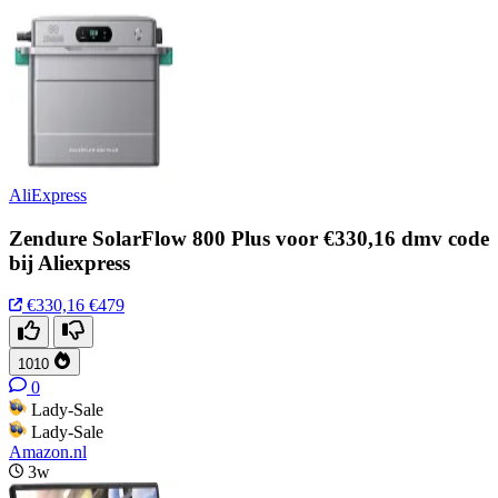
AliExpress
Zendure SolarFlow 800 Plus voor €330,16 dmv code
bij Aliexpress
€330,16
€479
1010
0
Lady-Sale
Lady-Sale
Amazon.nl
3w