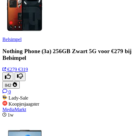
Belsimpel
Nothing Phone (3a) 256GB Zwart 5G voor €279 bij
Belsimpel
€279
€319
842
0
Lady-Sale
Koopjesjaagster
MediaMarkt
1w