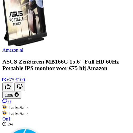
Amazon.nl
ASUS ZenScreen MB166C 15.6" Full HD 60Hz
Portable IPS monitor voor €75 bij Amazon
€75
€109
1006
0
Lady-Sale
Lady-Sale
On1
2w