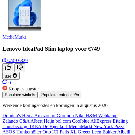
MediaMarkt
Lenovo IdeaPad Slim laptop voor €749
€749
€829
834
0
Koopjesjaagster
Populaire winkels
Populaire categorieën
Werkende kortingscodes en kortingen in augustus 2026
Domino's
Hema
Amazon.nl
Groupon
Nike
H&M
Wehkamp
Zalando
C&A
Albert Heijn
bol.com
Coolblue
AliExpress
Efteling
Thuisbezorgd
IKEA
De Bijenkorf
MediaMarkt
New York Pizza
ASOS
Hunkemöller
Otto
ICI Paris XL
Greetz
Leen Bakker
Albelli