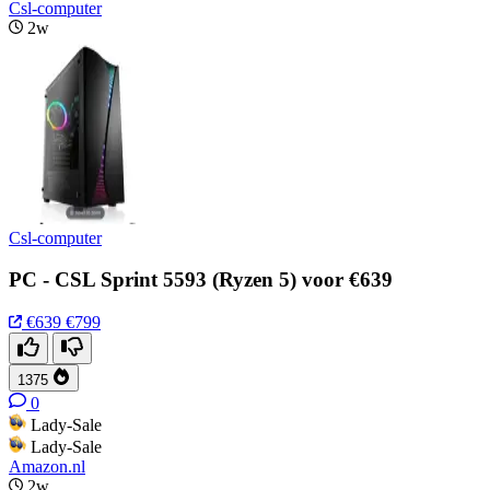
Csl-computer
2w
Csl-computer
PC - CSL Sprint 5593 (Ryzen 5) voor €639
€639
€799
1375
0
Lady-Sale
Lady-Sale
Amazon.nl
2w