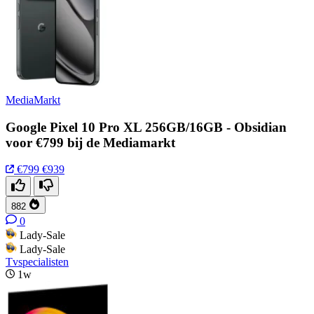
MediaMarkt
Google Pixel 10 Pro XL 256GB/16GB - Obsidian
voor €799 bij de Mediamarkt
€799
€939
882
0
Lady-Sale
Lady-Sale
Tvspecialisten
1w