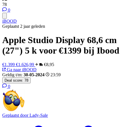
78
0
iBOOD
Geplaatst 2 jaar geleden
Apple Studio Display 68,6 cm
(27") 5 k voor €1399 bij Ibood
€1.399
€1.626,99
€8,95
Ga naar iBOOD
Geldig t/m:
30-05-2024
23:59
Deal score:
78
0
Geplaatst door
Lady-Sale