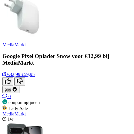
MediaMarkt
Google Pixel Oplader Snow voor €32,99 bij
MediaMarkt
€32,99
€59,95
909
0
couponingqueen
Lady-Sale
MediaMarkt
1w