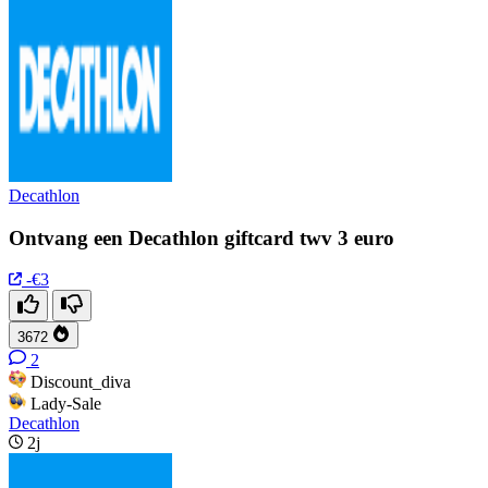
Decathlon
Ontvang een Decathlon giftcard twv 3 euro
-€3
3672
2
Discount_diva
Lady-Sale
Decathlon
2j