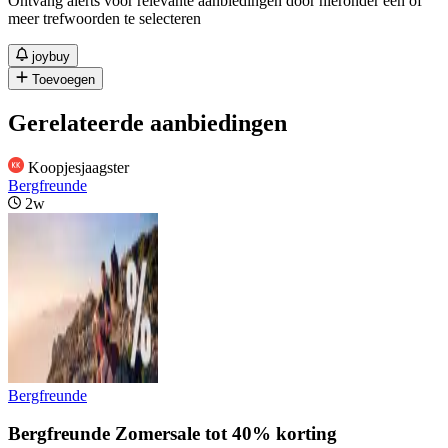
Ontvang alerts voor relevante aanbiedingen door hieronder één of
meer trefwoorden te selecteren
joybuy
Toevoegen
Gerelateerde aanbiedingen
Koopjesjaagster
Bergfreunde
2w
Bergfreunde
Bergfreunde Zomersale tot 40% korting