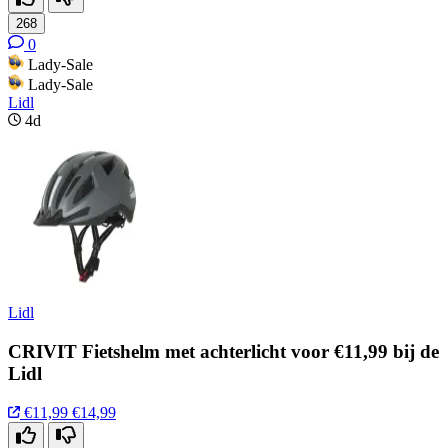
268
0
Lady-Sale
Lady-Sale
Lidl
4d
Lidl
CRIVIT Fietshelm met achterlicht voor €11,99 bij de
Lidl
€11,99
€14,99