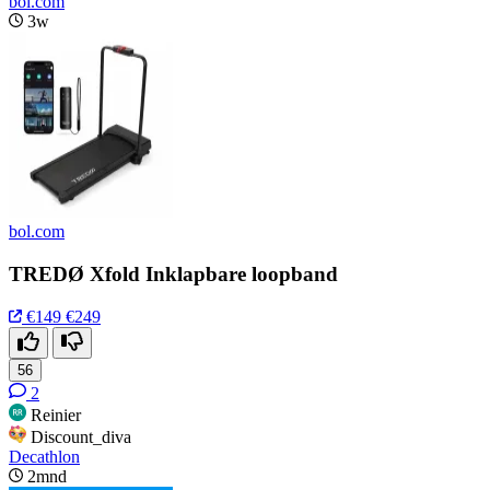
bol.com
3w
bol.com
TREDØ Xfold Inklapbare loopband
€149
€249
56
2
Reinier
Discount_diva
Decathlon
2mnd