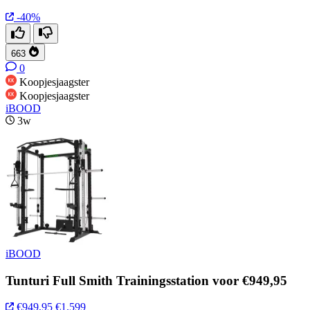
-40%
663
0
Koopjesjaagster
Koopjesjaagster
iBOOD
3w
iBOOD
Tunturi Full Smith Trainingsstation voor €949,95
€949,95
€1.599