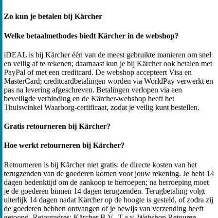
Zo kun je betalen bij Kärcher
Welke betaalmethodes biedt Kärcher in de webshop?
iDEAL is bij Kärcher één van de meest gebruikte manieren om snel
en veilig af te rekenen; daarnaast kun je bij Kärcher ook betalen met
PayPal of met een creditcard. De webshop accepteert Visa en
MasterCard; creditcardbetalingen worden via WorldPay verwerkt en
pas na levering afgeschreven. Betalingen verlopen via een
beveiligde verbinding en de Kärcher-webshop heeft het
Thuiswinkel Waarborg-certificaat, zodat je veilig kunt bestellen.
Gratis retourneren bij Kärcher?
Hoe werkt retourneren bij Kärcher?
Retourneren is bij Kärcher niet gratis: de directe kosten van het
terugzenden van de goederen komen voor jouw rekening. Je hebt 14
dagen bedenktijd om de aankoop te herroepen; na herroeping moet
je de goederen binnen 14 dagen terugzenden. Terugbetaling volgt
uiterlijk 14 dagen nadat Kärcher op de hoogte is gesteld, of zodra zij
de goederen hebben ontvangen of je bewijs van verzending heeft
getoond. Retouradres: Kärcher B.V., T.a.v. Webshop Retouren,