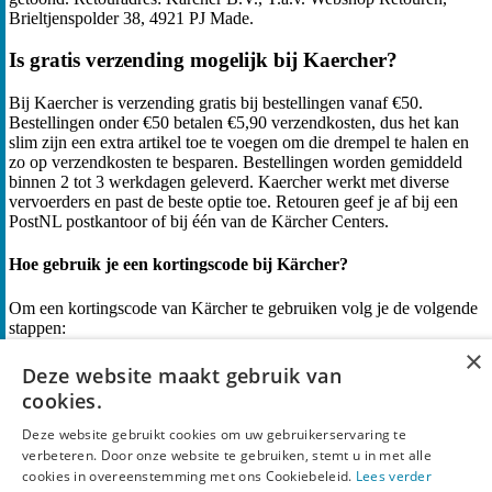
Brieltjenspolder 38, 4921 PJ Made.
Is gratis verzending mogelijk bij Kaercher?
Bij Kaercher is verzending gratis bij bestellingen vanaf €50.
Bestellingen onder €50 betalen €5,90 verzendkosten, dus het kan
slim zijn een extra artikel toe te voegen om die drempel te halen en
zo op verzendkosten te besparen. Bestellingen worden gemiddeld
binnen 2 tot 3 werkdagen geleverd. Kaercher werkt met diverse
vervoerders en past de beste optie toe. Retouren geef je af bij een
PostNL postkantoor of bij één van de Kärcher Centers.
Hoe gebruik je een kortingscode bij Kärcher?
Om een kortingscode van Kärcher te gebruiken volg je de volgende
stappen:
×
Bekijk de Kärcher kortingscodes hierboven en kies de
Deze website maakt gebruik van
kortingscode die het beste bij jou past. Klik vervolgens op
cookies.
“Pak Korting” of “Toon Code”.
Deze website gebruikt cookies om uw gebruikerservaring te
Kopieer de kortingscode die je wilt gebruiken (als je op een
verbeteren. Door onze website te gebruiken, stemt u in met alle
aanbieding klikt, hoef je deze niet te kopiëren). Bezoek de
cookies in overeenstemming met ons Cookiebeleid.
Lees verder
website van Kärcher en voeg de gewenste items toe aan je