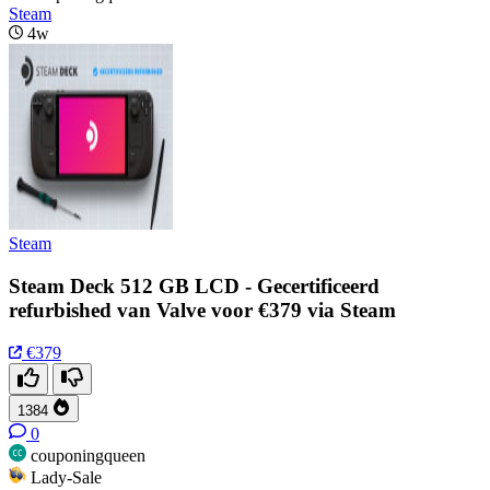
Steam
4w
Steam
Steam Deck 512 GB LCD - Gecertificeerd
refurbished van Valve voor €379 via Steam
€379
1384
0
couponingqueen
Lady-Sale