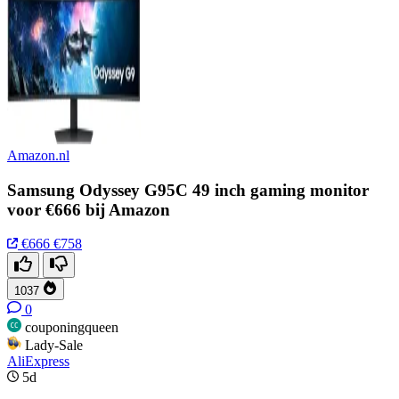
Amazon.nl
Samsung Odyssey G95C 49 inch gaming monitor
voor €666 bij Amazon
€666
€758
1037
0
couponingqueen
Lady-Sale
AliExpress
5d