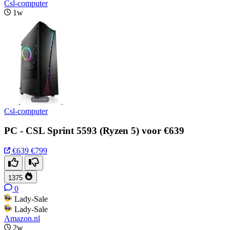
Csl-computer
1w
Csl-computer
PC - CSL Sprint 5593 (Ryzen 5) voor €639
€639
€799
1375
0
Lady-Sale
Lady-Sale
Amazon.nl
2w