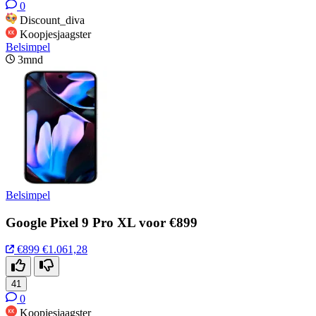
0
Discount_diva
Koopjesjaagster
Belsimpel
3mnd
Belsimpel
Google Pixel 9 Pro XL voor €899
€899
€1.061,28
41
0
Koopjesjaagster