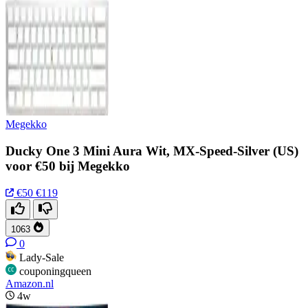
Megekko
Ducky One 3 Mini Aura Wit, MX-Speed-Silver (US)
voor €50 bij Megekko
€50
€119
1063
0
Lady-Sale
couponingqueen
Amazon.nl
4w