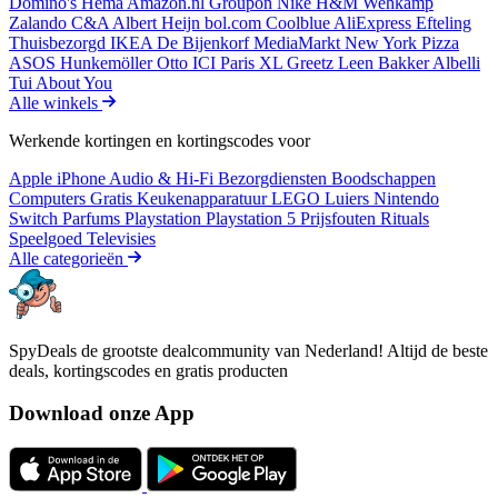
Domino's
Hema
Amazon.nl
Groupon
Nike
H&M
Wehkamp
Zalando
C&A
Albert Heijn
bol.com
Coolblue
AliExpress
Efteling
Thuisbezorgd
IKEA
De Bijenkorf
MediaMarkt
New York Pizza
ASOS
Hunkemöller
Otto
ICI Paris XL
Greetz
Leen Bakker
Albelli
Tui
About You
Alle winkels
Werkende kortingen en kortingscodes voor
Apple iPhone
Audio & Hi-Fi
Bezorgdiensten
Boodschappen
Computers
Gratis
Keukenapparatuur
LEGO
Luiers
Nintendo
Switch
Parfums
Playstation
Playstation 5
Prijsfouten
Rituals
Speelgoed
Televisies
Alle categorieën
SpyDeals de grootste dealcommunity van Nederland! Altijd de beste
deals, kortingscodes en gratis producten
Download onze App