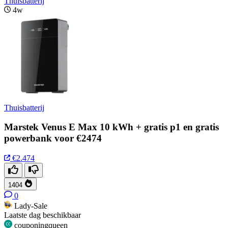
Thuisbatterij
4w
Thuisbatterij
Marstek Venus E Max 10 kWh + gratis p1 en gratis
powerbank voor €2474
€2.474
1404
0
Lady-Sale
Laatste dag beschikbaar
couponingqueen