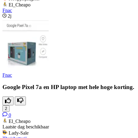
El_Cheapo
Fnac
2j
Fnac
Google Pixel 7a en HP laptop met hele hoge korting.
2
0
El_Cheapo
Laatste dag beschikbaar
Lady-Sale