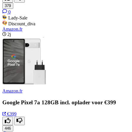
379
0
Lady-Sale
Discount_diva
Amazon.fr
2j
Amazon.fr
Google Pixel 7a 128GB incl. oplader voor €399
€399
446