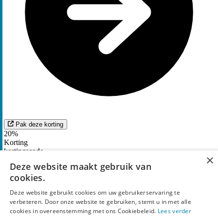
Pak deze korting
20%
Korting
kortingscode
×
Deze website maakt gebruik van
MilaTonie deal: Ontvang
20%
extra
korting
in de
cookies.
sale
Deze website gebruikt cookies om uw gebruikerservaring te
2
keer gebruikt
verbeteren. Door onze website te gebruiken, stemt u in met alle
cookies in overeenstemming met ons Cookiebeleid.
Lees verder