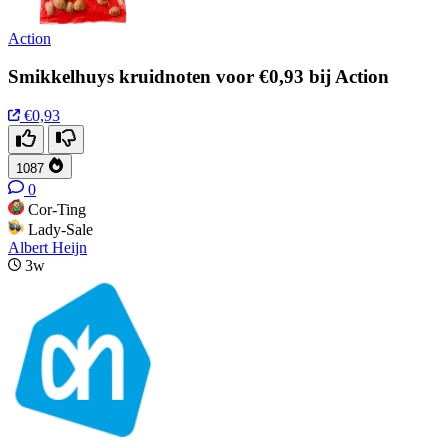
Action
Smikkelhuys kruidnoten voor €0,93 bij Action
€0,93
1087
0
Cor-Ting
Lady-Sale
Albert Heijn
3w