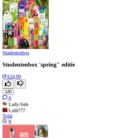
Studentenbox
Studentenbox 'spring" editie
€24,99
120
0
Lady-Sale
Lolit777
Tefal
3j