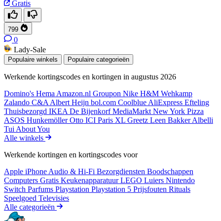
Gratis
799
0
Lady-Sale
Populaire winkels
Populaire categorieën
Werkende kortingscodes en kortingen in augustus 2026
Domino's
Hema
Amazon.nl
Groupon
Nike
H&M
Wehkamp
Zalando
C&A
Albert Heijn
bol.com
Coolblue
AliExpress
Efteling
Thuisbezorgd
IKEA
De Bijenkorf
MediaMarkt
New York Pizza
ASOS
Hunkemöller
Otto
ICI Paris XL
Greetz
Leen Bakker
Albelli
Tui
About You
Alle winkels
Werkende kortingen en kortingscodes voor
Apple iPhone
Audio & Hi-Fi
Bezorgdiensten
Boodschappen
Computers
Gratis
Keukenapparatuur
LEGO
Luiers
Nintendo
Switch
Parfums
Playstation
Playstation 5
Prijsfouten
Rituals
Speelgoed
Televisies
Alle categorieën