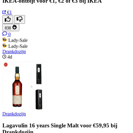
IKEA-ontbijt voor €1, €2 of €3 bij IKEA
€1
838
0
Lady-Sale
Lady-Sale
Drankdozijn
4d
Drankdozijn
Lagavulin 16 years Single Malt voor €59,95 bij
Drankdozijn