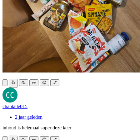
👍
🥳
👀
😍
💅
chantalle015
2 jaar geleden
inhoud is helemaal super deze keer
👍
🥳
👀
😍
💅