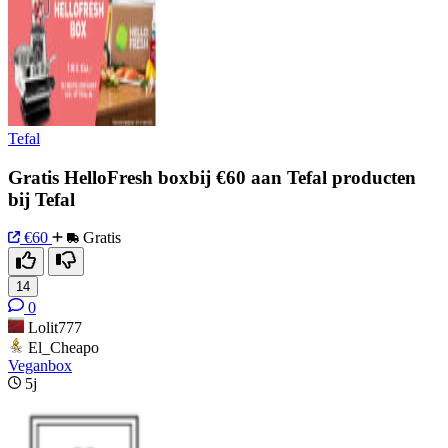
Tefal
Gratis HelloFresh boxbij €60 aan Tefal producten
bij Tefal
€60
Gratis
14
0
Lolit777
El_Cheapo
Veganbox
5j