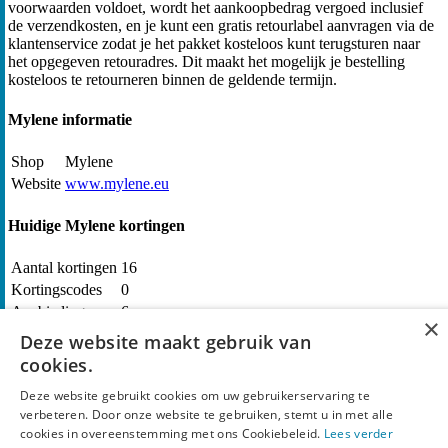
voorwaarden voldoet, wordt het aankoopbedrag vergoed inclusief
de verzendkosten, en je kunt een gratis retourlabel aanvragen via de
klantenservice zodat je het pakket kosteloos kunt terugsturen naar
het opgegeven retouradres. Dit maakt het mogelijk je bestelling
kosteloos te retourneren binnen de geldende termijn.
Mylene informatie
Shop
Mylene
Website
www.mylene.eu
Huidige Mylene kortingen
Aantal kortingen
16
Kortingscodes
0
Aanbiedingen
6
×
Deze website maakt gebruik van
Populaire shops vergelijkbaar met Mylene
cookies.
Blokzeep
Deze website gebruikt cookies om uw gebruikerservaring te
Delete
verbeteren. Door onze website te gebruiken, stemt u in met alle
Facetheory
cookies in overeenstemming met ons Cookiebeleid.
Lees verder
FRIDAY mascara