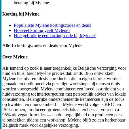
betaling bij Mylene.
Korting bij Mylene
Populairste Mylene kortingscodes en deals
Hoeveel korting geeft Mylene?
Hoe gebruik je een kortingscode bij Mylene?
Alle 16 kortingscodes en deals voor Mylene.
Over Mylene
Als iemand op zoek is naar toegankelijke Belgische verzorging voor
huid en huis, biedt Mylène precies dat: sinds 1965 ontwikkelt
Mylène beauty- en lifestyleproducten die in eigen fabriek worden
gemaakt en traditioneel via gezellige workshops bij mensen thuis
worden voorgesteld. Mylène combineert een breed assortiment van
huidverzorging tot interieurgeuren met persoonlijk advies van lokale
consulenten. Belangrijke onderscheidende kenmerken zijn de focus
op kwaliteit en duurzaamheid — Mylène werkt volgens BRC- en
ISO-normen, produceert grotendeels lokaal en bestaat voor circa
95% uit vegan formules — en de mogelijkheid om producten eerst
te ontdekken tijdens een workshop. Mylène blijft zo een herkenbaar
Belgisch merk voor dagelijkse verzorging.