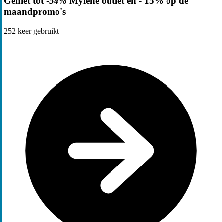
Geniet tot -
54%
Mylène outlet en - 15% op de
maandpromo's
252
keer gebruikt