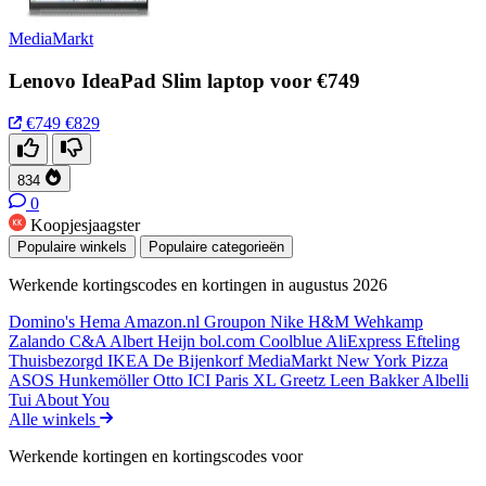
MediaMarkt
Lenovo IdeaPad Slim laptop voor €749
€749
€829
834
0
Koopjesjaagster
Populaire winkels
Populaire categorieën
Werkende kortingscodes en kortingen in augustus 2026
Domino's
Hema
Amazon.nl
Groupon
Nike
H&M
Wehkamp
Zalando
C&A
Albert Heijn
bol.com
Coolblue
AliExpress
Efteling
Thuisbezorgd
IKEA
De Bijenkorf
MediaMarkt
New York Pizza
ASOS
Hunkemöller
Otto
ICI Paris XL
Greetz
Leen Bakker
Albelli
Tui
About You
Alle winkels
Werkende kortingen en kortingscodes voor