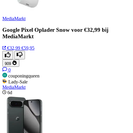
MediaMarkt
Google Pixel Oplader Snow voor €32,99 bij
MediaMarkt
€32,99
€59,95
909
0
couponingqueen
Lady-Sale
MediaMarkt
6d