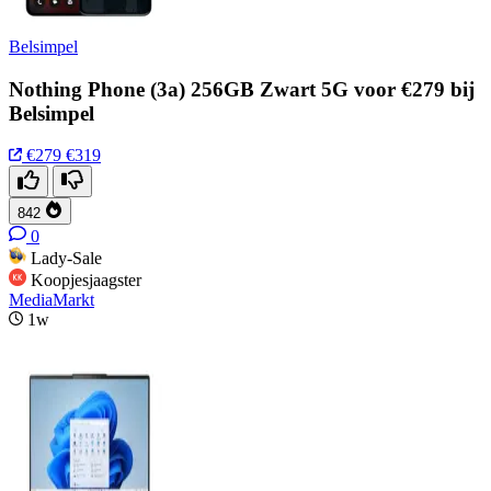
Belsimpel
Nothing Phone (3a) 256GB Zwart 5G voor €279 bij
Belsimpel
€279
€319
842
0
Lady-Sale
Koopjesjaagster
MediaMarkt
1w