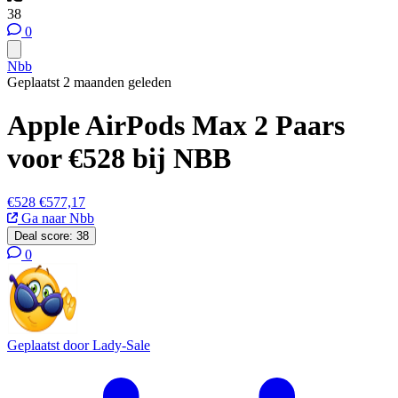
38
0
Nbb
Geplaatst 2 maanden geleden
Apple AirPods Max 2 Paars
voor €528 bij NBB
€528
€577,17
Ga naar Nbb
Deal score:
38
0
Geplaatst door
Lady-Sale