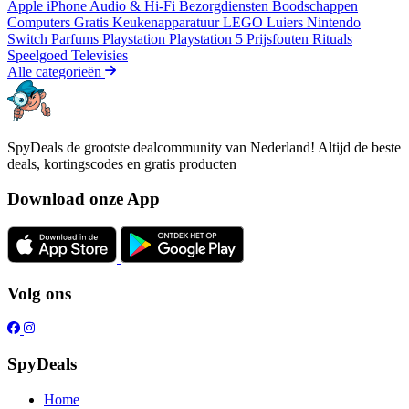
Apple iPhone
Audio & Hi-Fi
Bezorgdiensten
Boodschappen
Computers
Gratis
Keukenapparatuur
LEGO
Luiers
Nintendo
Switch
Parfums
Playstation
Playstation 5
Prijsfouten
Rituals
Speelgoed
Televisies
Alle categorieën
SpyDeals de grootste dealcommunity van Nederland! Altijd de beste
deals, kortingscodes en gratis producten
Download onze App
Volg ons
SpyDeals
Home