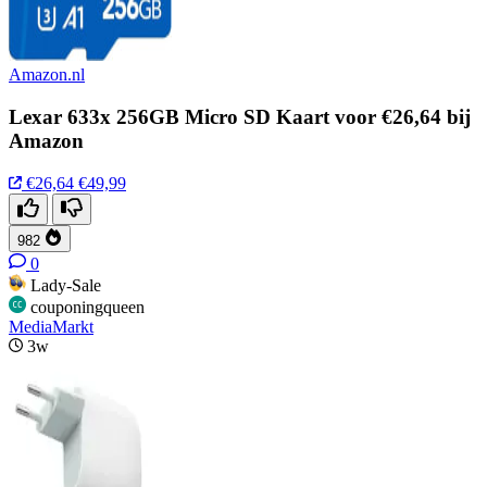
Amazon.nl
Lexar 633x 256GB Micro SD Kaart voor €26,64 bij
Amazon
€26,64
€49,99
982
0
Lady-Sale
couponingqueen
MediaMarkt
3w