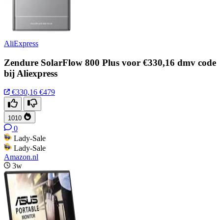
AliExpress
Zendure SolarFlow 800 Plus voor €330,16 dmv code
bij Aliexpress
€330,16
€479
1010
0
Lady-Sale
Lady-Sale
Amazon.nl
3w