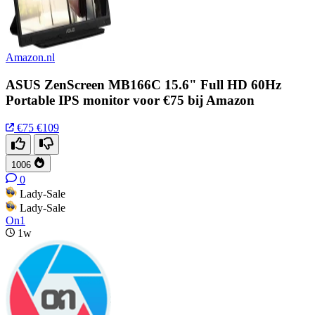
Amazon.nl
ASUS ZenScreen MB166C 15.6" Full HD 60Hz
Portable IPS monitor voor €75 bij Amazon
€75
€109
1006
0
Lady-Sale
Lady-Sale
On1
1w