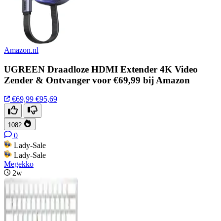
Amazon.nl
UGREEN Draadloze HDMI Extender 4K Video
Zender & Ontvanger voor €69,99 bij Amazon
€69,99
€95,69
1082
0
Lady-Sale
Lady-Sale
Megekko
2w