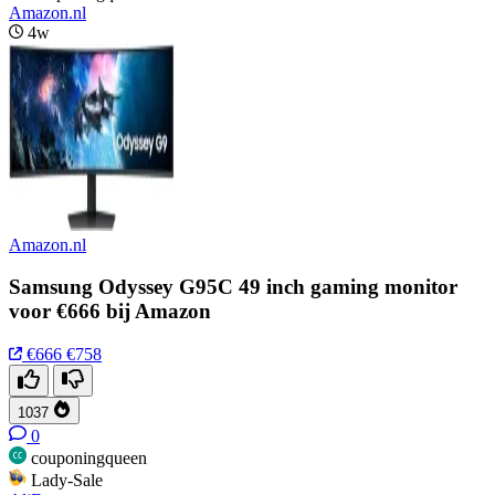
Amazon.nl
4w
Amazon.nl
Samsung Odyssey G95C 49 inch gaming monitor
voor €666 bij Amazon
€666
€758
1037
0
couponingqueen
Lady-Sale