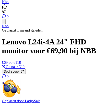
Nbb
87
0
Nbb
Geplaatst 1 maand geleden
Lenovo L24i-4A 24" FHD
monitor voor €69,90 bij NBB
€69,90
€119
Ga naar Nbb
Deal score:
87
0
Geplaatst door
Lady-Sale