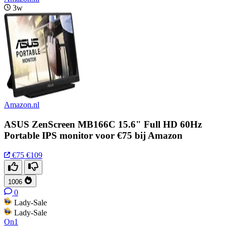
3w
Amazon.nl
ASUS ZenScreen MB166C 15.6" Full HD 60Hz
Portable IPS monitor voor €75 bij Amazon
€75
€109
1006
0
Lady-Sale
Lady-Sale
On1