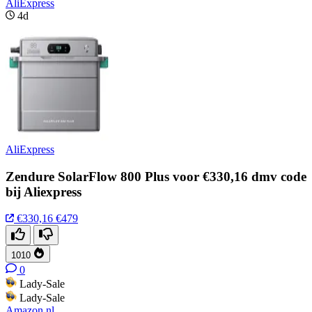
AliExpress
4d
AliExpress
Zendure SolarFlow 800 Plus voor €330,16 dmv code
bij Aliexpress
€330,16
€479
1010
0
Lady-Sale
Lady-Sale
Amazon.nl