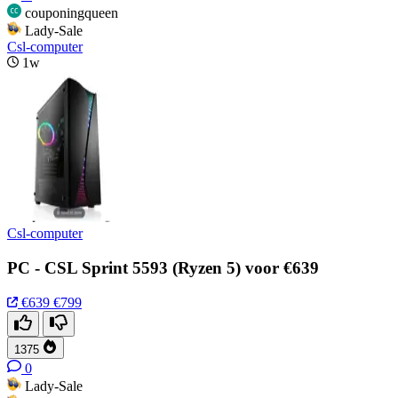
couponingqueen
Lady-Sale
Csl-computer
1w
Csl-computer
PC - CSL Sprint 5593 (Ryzen 5) voor €639
€639
€799
1375
0
Lady-Sale