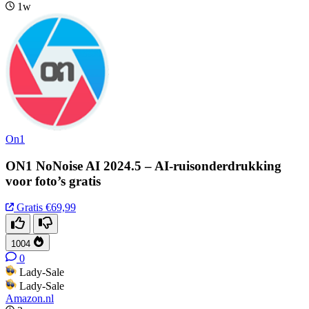
1w
On1
ON1 NoNoise AI 2024.5 – AI-ruisonderdrukking
voor foto’s gratis
Gratis
€69,99
1004
0
Lady-Sale
Lady-Sale
Amazon.nl