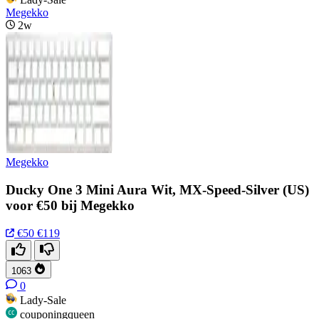
Megekko
2w
Megekko
Ducky One 3 Mini Aura Wit, MX-Speed-Silver (US)
voor €50 bij Megekko
€50
€119
1063
0
Lady-Sale
couponingqueen