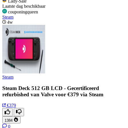
Lady-Sale
Laatste dag beschikbaar
couponingqueen
Steam
4w
Steam
Steam Deck 512 GB LCD - Gecertificeerd
refurbished van Valve voor €379 via Steam
€379
1384
0