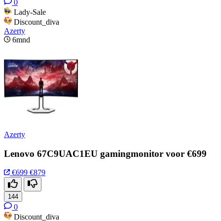
0
Lady-Sale
Discount_diva
Azerty
6mnd
Azerty
Lenovo 67C9UAC1EU gamingmonitor voor €699
€699
€879
144
0
Discount_diva