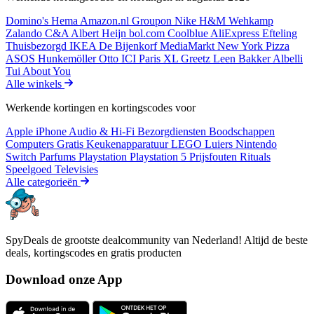
Domino's
Hema
Amazon.nl
Groupon
Nike
H&M
Wehkamp
Zalando
C&A
Albert Heijn
bol.com
Coolblue
AliExpress
Efteling
Thuisbezorgd
IKEA
De Bijenkorf
MediaMarkt
New York Pizza
ASOS
Hunkemöller
Otto
ICI Paris XL
Greetz
Leen Bakker
Albelli
Tui
About You
Alle winkels
Werkende kortingen en kortingscodes voor
Apple iPhone
Audio & Hi-Fi
Bezorgdiensten
Boodschappen
Computers
Gratis
Keukenapparatuur
LEGO
Luiers
Nintendo
Switch
Parfums
Playstation
Playstation 5
Prijsfouten
Rituals
Speelgoed
Televisies
Alle categorieën
SpyDeals de grootste dealcommunity van Nederland! Altijd de beste
deals, kortingscodes en gratis producten
Download onze App