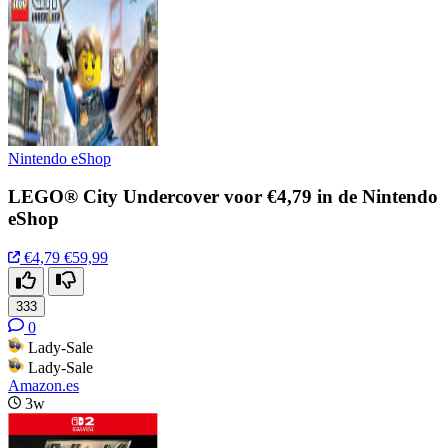
Nintendo eShop
LEGO® City Undercover voor €4,79 in de Nintendo
eShop
€4,79
€59,99
333
0
Lady-Sale
Lady-Sale
Amazon.es
3w