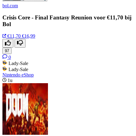
bol.com
Crisis Core - Final Fantasy Reunion voor €11,70 bij
Bol
€11,70
€16,99
97
0
Lady-Sale
Lady-Sale
Nintendo eShop
1u