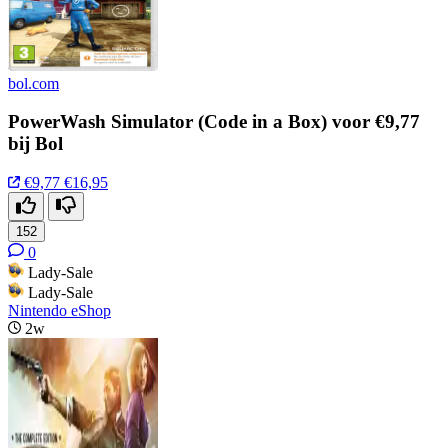
bol.com
PowerWash Simulator (Code in a Box) voor €9,77
bij Bol
€9,77
€16,95
152
0
Lady-Sale
Lady-Sale
Nintendo eShop
2w