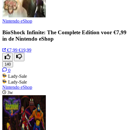
Nintendo eShop
BioShock Infinite: The Complete Edition voor €7,99
in de Nintendo eShop
€7,99
€19,99
140
0
Lady-Sale
Lady-Sale
Nintendo eShop
3w