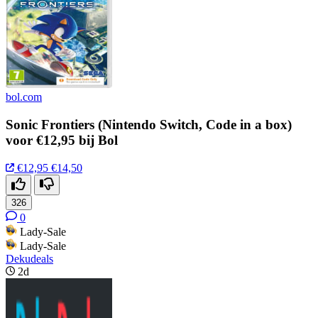
bol.com
Sonic Frontiers (Nintendo Switch, Code in a box)
voor €12,95 bij Bol
€12,95
€14,50
326
0
Lady-Sale
Lady-Sale
Dekudeals
2d