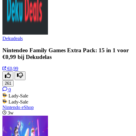
Dekudeals
Nintendeo Family Games Extra Pack: 15 in 1 voor
€0,99 bij Dekudelas
€0,99
261
0
Lady-Sale
Lady-Sale
Nintendo eShop
3w