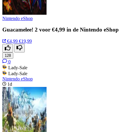
Nintendo eShop
Guacamelee! 2 voor €4,99 in de Nintendo eShop
€4,99
€19,99
128
0
Lady-Sale
Lady-Sale
Nintendo eShop
1d