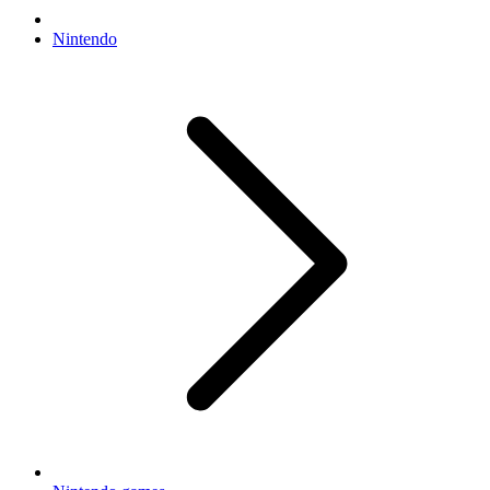
Nintendo