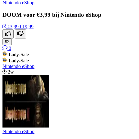
Nintendo eShop
DOOM voor €3,99 bij Nintendo eShop
€3,99
€19,99
92
0
Lady-Sale
Lady-Sale
Nintendo eShop
2w
Nintendo eShop