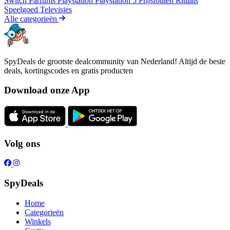
Switch
Parfums
Playstation
Playstation 5
Prijsfouten
Rituals
Speelgoed
Televisies
Alle categorieën
SpyDeals de grootste dealcommunity van Nederland! Altijd de beste
deals, kortingscodes en gratis producten
Download onze App
Volg ons
SpyDeals
Home
Categorieën
Winkels