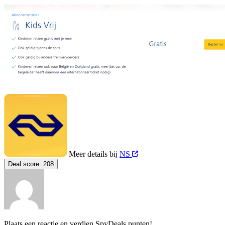
Meer details bij
NS
Deal score:
208
Plaats een reactie en verdien SpyDeals punten!