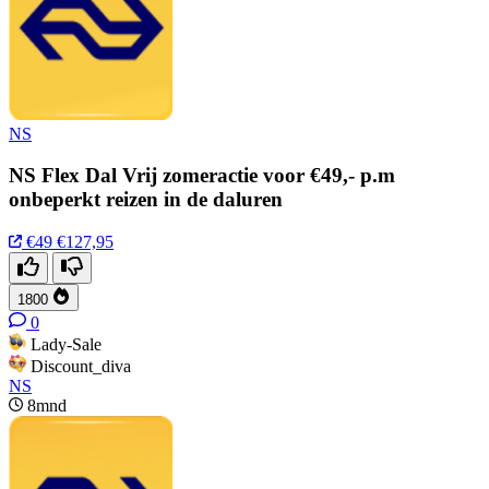
NS
NS Flex Dal Vrij zomeractie voor €49,- p.m
onbeperkt reizen in de daluren
€49
€127,95
1800
0
Lady-Sale
Discount_diva
NS
8mnd