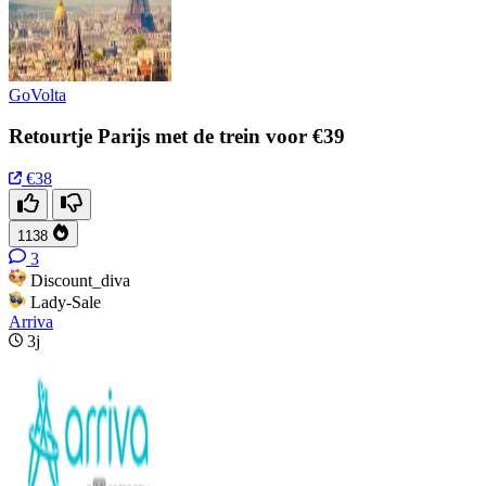
GoVolta
Retourtje Parijs met de trein voor €39
€38
1138
3
Discount_diva
Lady-Sale
Arriva
3j