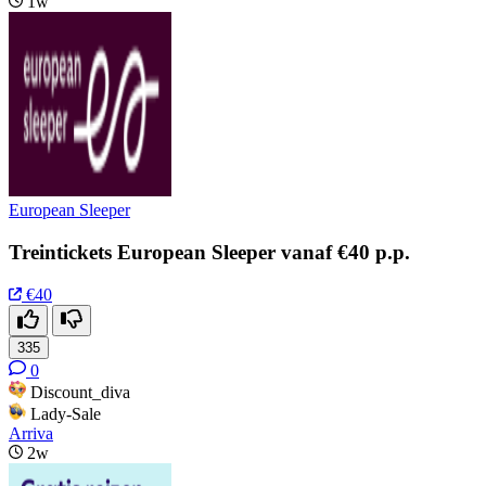
1w
European Sleeper
Treintickets European Sleeper vanaf €40 p.p.
€40
335
0
Discount_diva
Lady-Sale
Arriva
2w