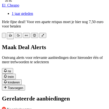
El_Cheapo
1 jaar geleden
Hele fijne deal! Voor een aparte reispas moet je hier nog 7,50 euro
voor betalen
👍
🥳
👀
😍
💅
Maak Deal Alerts
Ontvang alerts voor relevante aanbiedingen door hieronder één of
meer trefwoorden te selecteren
ns
trein
kinderen
Toevoegen
Gerelateerde aanbiedingen