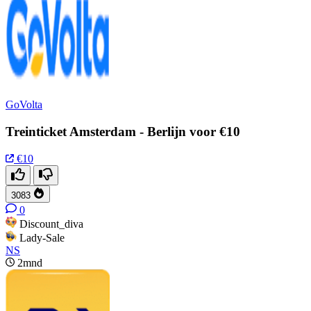
GoVolta
Treinticket Amsterdam - Berlijn voor €10
€10
3083
0
Discount_diva
Lady-Sale
NS
2mnd