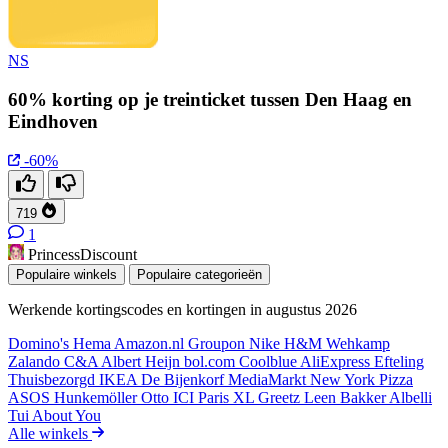
NS
60% korting op je treinticket tussen Den Haag en
Eindhoven
-60%
719
1
PrincessDiscount
Populaire winkels
Populaire categorieën
Werkende kortingscodes en kortingen in augustus 2026
Domino's
Hema
Amazon.nl
Groupon
Nike
H&M
Wehkamp
Zalando
C&A
Albert Heijn
bol.com
Coolblue
AliExpress
Efteling
Thuisbezorgd
IKEA
De Bijenkorf
MediaMarkt
New York Pizza
ASOS
Hunkemöller
Otto
ICI Paris XL
Greetz
Leen Bakker
Albelli
Tui
About You
Alle winkels