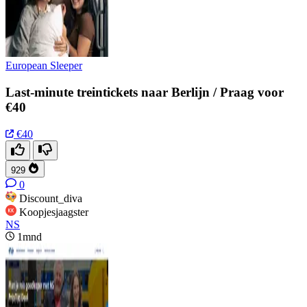
European Sleeper
Last-minute treintickets naar Berlijn / Praag voor
€40
€40
929
0
Discount_diva
Koopjesjaagster
NS
1mnd