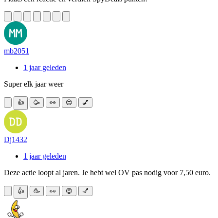
mb2051
1 jaar geleden
Super elk jaar weer
👍
🥳
👀
😍
💅
Dj1432
1 jaar geleden
Deze actie loopt al jaren. Je hebt wel OV pas nodig voor 7,50 euro.
👍
🥳
👀
😍
💅