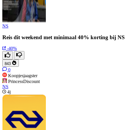
NS
Reis dit weekend met minimaal 40% korting bij NS
-40%
843
0
Koopjesjaagster
PrincessDiscount
NS
4j