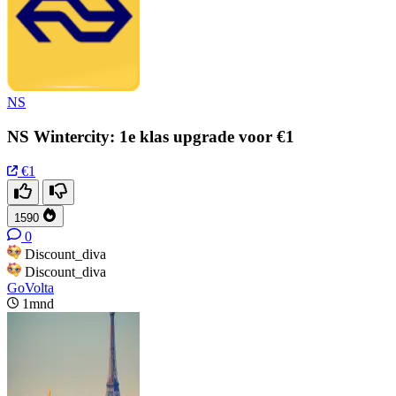
NS
NS Wintercity: 1e klas upgrade voor €1
€1
1590
0
Discount_diva
Discount_diva
GoVolta
1mnd