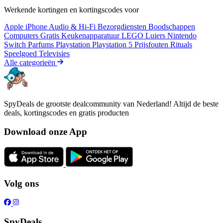
Werkende kortingen en kortingscodes voor
Apple iPhone
Audio & Hi-Fi
Bezorgdiensten
Boodschappen
Computers
Gratis
Keukenapparatuur
LEGO
Luiers
Nintendo
Switch
Parfums
Playstation
Playstation 5
Prijsfouten
Rituals
Speelgoed
Televisies
Alle categorieën
SpyDeals de grootste dealcommunity van Nederland! Altijd de beste
deals, kortingscodes en gratis producten
Download onze App
Volg ons
SpyDeals