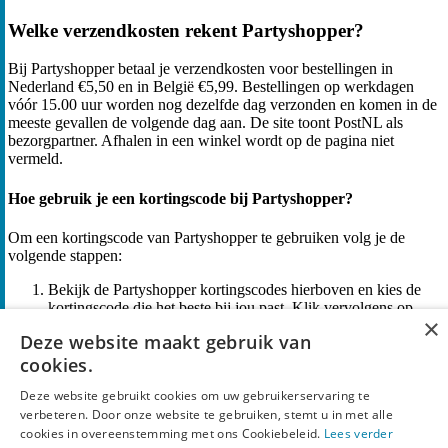
Welke verzendkosten rekent Partyshopper?
Bij Partyshopper betaal je verzendkosten voor bestellingen in
Nederland €5,50 en in België €5,99. Bestellingen op werkdagen
vóór 15.00 uur worden nog dezelfde dag verzonden en komen in de
meeste gevallen de volgende dag aan. De site toont PostNL als
bezorgpartner. Afhalen in een winkel wordt op de pagina niet
vermeld.
Hoe gebruik je een kortingscode bij Partyshopper?
Om een kortingscode van Partyshopper te gebruiken volg je de
volgende stappen:
Bekijk de Partyshopper kortingscodes hierboven en kies de
kortingscode die het beste bij jou past. Klik vervolgens op
×
“Pak Korting” of “Toon Code”.
Deze website maakt gebruik van
Kopieer de kortingscode die je wilt gebruiken (als je op een
cookies.
aanbieding klikt, hoef je deze niet te kopiëren). Bezoek de
website van Partyshopper en voeg de gewenste items toe aan
Deze website gebruikt cookies om uw gebruikerservaring te
je winkelwagen.
verbeteren. Door onze website te gebruiken, stemt u in met alle
cookies in overeenstemming met ons Cookiebeleid.
Lees verder
Vervolgens ga je naar de afrekenpagina en zoek je naar het