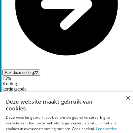
Pak deze code
g22
75%
Korting
kortingscode
×
Pak
75% korting
bij Pastaficio met de kortingscode
Deze website maakt gebruik van
cookies.
2
keer gebruikt
Deze website gebruikt cookies om uw gebruikerservaring te
verbeteren. Door onze website te gebruiken, stemt u in met alle
cookies in overeenstemming met ons Cookiebeleid.
Lees verder