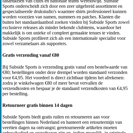
fanartikelen van clubs en nationale teams wereldwijd. Subside
Sports onderscheidt zich door een zeer uitgebreid assortiment en
gespecialiseerde drukstudio's waarmee shirts professioneel kunnen
worden voorzien van namen, nummers en patches. Klanten die
buiten het standaardaanbod zoeken vinden bij Subside Sports zowel
exclusieve releases als minder bekende clubitems, waardoor het
makkelijk is om unieke of compleet gemaakte tenues te vinden.
Subside Sports profileert zich als een internationale specialist voor
zowel verzamelaars als supporters.
Gratis verzending vanaf €80
Bij Subside Sports is verzending gratis vanaf een bestelwaarde van
€80; bestellingen onder deze drempel worden standaard verzonden
voor €4,95. Het voordeel is direct zichtbaar tijdens het afrekenen:
zodra je winkelwagen €80 of meer bevat vervallen de
verzendkosten en bespaar je de standaard verzendkosten van €4,95
per bestelling.
Retourneer gratis binnen 14 dagen
Subside Sports biedt gratis ruilen en retourneren aan voor
bestellingen binnen Nederland en hanteert een retourtermijn van
veertien dagen na ontvangst; geretourneerde artikelen moeten
onbeschadigd en ongedragen zijn en, indien mogelijk, in originele