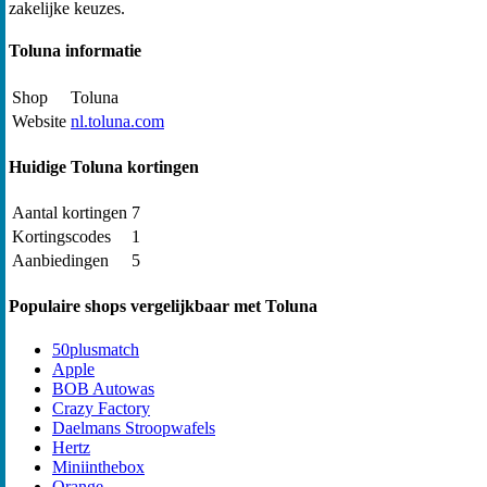
zakelijke keuzes.
Toluna informatie
Shop
Toluna
Website
nl.toluna.com
Huidige Toluna kortingen
Aantal kortingen
7
Kortingscodes
1
Aanbiedingen
5
Populaire shops vergelijkbaar met Toluna
50plusmatch
Apple
BOB Autowas
Crazy Factory
Daelmans Stroopwafels
Hertz
Miniinthebox
Orange