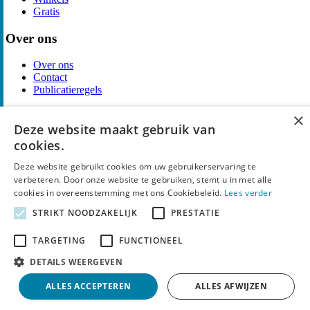
Gratis
Over ons
Over ons
Contact
Publicatieregels
×
Legal
Deze website maakt gebruik van
cookies.
Privacy
Cookieverklaring
Deze website gebruikt cookies om uw gebruikerservaring te
Algemene Voorwaarden
verbeteren. Door onze website te gebruiken, stemt u in met alle
Disclaimer
cookies in overeenstemming met ons Cookiebeleid.
Lees verder
Notice and Takedown
STRIKT NOODZAKELIJK
PRESTATIE
Copyright ©
SpyDeals
2026. Alle rechten voorbehouden.
TARGETING
FUNCTIONEEL
DETAILS WEERGEVEN
ALLES ACCEPTEREN
ALLES AFWIJZEN