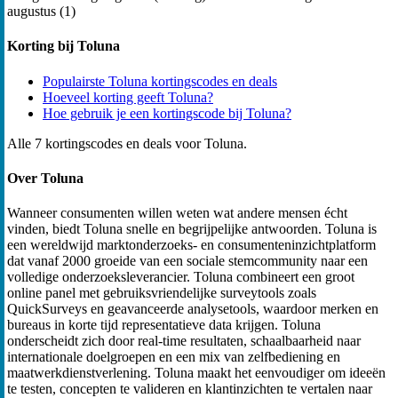
augustus (1)
Korting bij Toluna
Populairste Toluna kortingscodes en deals
Hoeveel korting geeft Toluna?
Hoe gebruik je een kortingscode bij Toluna?
Alle 7 kortingscodes en deals voor Toluna.
Over Toluna
Wanneer consumenten willen weten wat andere mensen écht
vinden, biedt Toluna snelle en begrijpelijke antwoorden. Toluna is
een wereldwijd marktonderzoeks- en consumenteninzichtplatform
dat vanaf 2000 groeide van een sociale stemcommunity naar een
volledige onderzoeksleverancier. Toluna combineert een groot
online panel met gebruiksvriendelijke surveytools zoals
QuickSurveys en geavanceerde analysetools, waardoor merken en
bureaus in korte tijd representatieve data krijgen. Toluna
onderscheidt zich door real-time resultaten, schaalbaarheid naar
internationale doelgroepen en een mix van zelfbediening en
maatwerkdienstverlening. Toluna maakt het eenvoudiger om ideeën
te testen, concepten te valideren en klantinzichten te vertalen naar