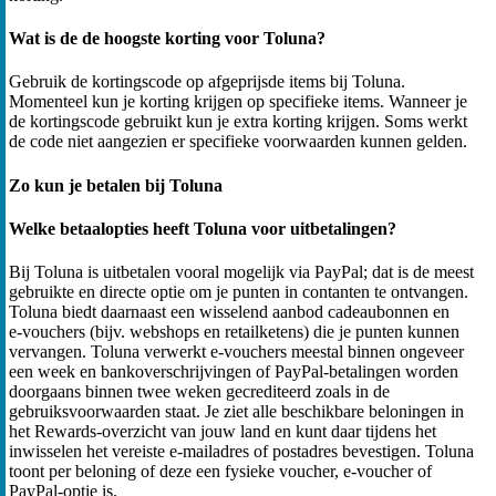
Wat is de de hoogste korting voor Toluna?
Gebruik de kortingscode op afgeprijsde items bij Toluna.
Momenteel kun je korting krijgen op specifieke items. Wanneer je
de kortingscode gebruikt kun je extra korting krijgen. Soms werkt
de code niet aangezien er specifieke voorwaarden kunnen gelden.
Zo kun je betalen bij Toluna
Welke betaalopties heeft Toluna voor uitbetalingen?
Bij Toluna is uitbetalen vooral mogelijk via PayPal; dat is de meest
gebruikte en directe optie om je punten in contanten te ontvangen.
Toluna biedt daarnaast een wisselend aanbod cadeaubonnen en
e‑vouchers (bijv. webshops en retail­ketens) die je punten kunnen
vervangen. Toluna verwerkt e‑vouchers meestal binnen ongeveer
een week en bankoverschrijvingen of PayPal‑betalingen worden
doorgaans binnen twee weken gecrediteerd zoals in de
gebruiksvoorwaarden staat. Je ziet alle beschikbare beloningen in
het Rewards‑overzicht van jouw land en kunt daar tijdens het
inwisselen het vereiste e-mailadres of postadres bevestigen. Toluna
toont per beloning of deze een fysieke voucher, e‑voucher of
PayPal‑optie is.