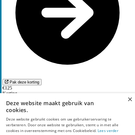
Pak deze korting
€125
Korting
×
kortingscode
Deze website maakt gebruik van
cookies.
Ontvang nu
€125 korting
in de Tuincentrum Outlet
outlet
Deze website gebruikt cookies om uw gebruikerservaring te
verbeteren. Door onze website te gebruiken, stemt u in met alle
2
keer gebruikt
cookies in overeenstemming met ons Cookiebeleid.
Lees verder