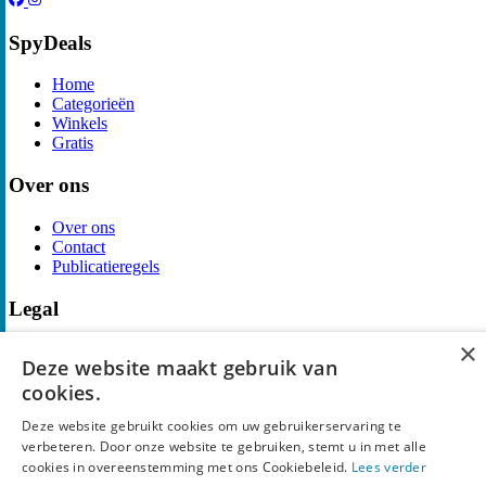
SpyDeals
Home
Categorieën
Winkels
Gratis
Over ons
Over ons
Contact
Publicatieregels
Legal
×
Privacy
Deze website maakt gebruik van
Cookieverklaring
cookies.
Algemene Voorwaarden
Disclaimer
Deze website gebruikt cookies om uw gebruikerservaring te
Notice and Takedown
verbeteren. Door onze website te gebruiken, stemt u in met alle
Copyright ©
SpyDeals
2026. Alle rechten voorbehouden.
cookies in overeenstemming met ons Cookiebeleid.
Lees verder