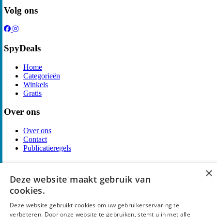
Volg ons
SpyDeals
Home
Categorieën
Winkels
Gratis
Over ons
Over ons
Contact
Publicatieregels
Legal
×
Deze website maakt gebruik van
Privacy
cookies.
Cookieverklaring
Algemene Voorwaarden
Deze website gebruikt cookies om uw gebruikerservaring te
Disclaimer
verbeteren. Door onze website te gebruiken, stemt u in met alle