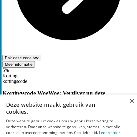
Pak deze code
twx
Meer informatie
5%
Korting
kortingscode
Kortingscode WoeWoe: Verzilver nu deze
×
promotiecode voor
5% korting
op bijna alles
Deze website maakt gebruik van
cookies.
2
keer gebruikt
Deze website gebruikt cookies om uw gebruikerservaring te
verbeteren. Door onze website te gebruiken, stemt u in met alle
cookies in overeenstemming met ons Cookiebeleid.
Lees verder