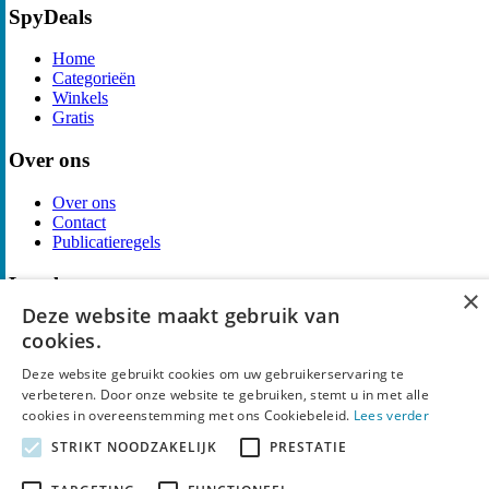
SpyDeals
Home
Categorieën
Winkels
Gratis
Over ons
Over ons
Contact
Publicatieregels
Legal
×
Deze website maakt gebruik van
Privacy
cookies.
Cookieverklaring
Algemene Voorwaarden
Deze website gebruikt cookies om uw gebruikerservaring te
Disclaimer
verbeteren. Door onze website te gebruiken, stemt u in met alle
Notice and Takedown
cookies in overeenstemming met ons Cookiebeleid.
Lees verder
Copyright ©
SpyDeals
2026. Alle rechten voorbehouden.
STRIKT NOODZAKELIJK
PRESTATIE