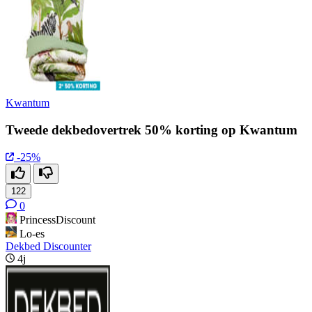
Kwantum
Tweede dekbedovertrek 50% korting op Kwantum
-25%
122
0
PrincessDiscount
Lo-es
Dekbed Discounter
4j