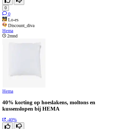
0
0
Lo-es
Discount_diva
Hema
2mnd
Hema
40% korting op hoeslakens, moltons en
kussenslopen bij HEMA
-40%