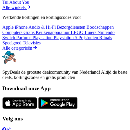
Tui
About You
Alle winkels
Werkende kortingen en kortingscodes voor
Apple iPhone
Audio & Hi-Fi
Bezorgdiensten
Boodschappen
Computers
Gratis
Keukenapparatuur
LEGO
Luiers
Nintendo
Switch
Parfums
Playstation
Playstation 5
Prijsfouten
Rituals
Speelgoed
Televisies
Alle categorieën
SpyDeals de grootste dealcommunity van Nederland! Altijd de beste
deals, kortingscodes en gratis producten
Download onze App
Volg ons