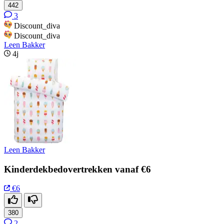
442
3
Discount_diva
Discount_diva
Leen Bakker
4j
Leen Bakker
Kinderdekbedovertrekken vanaf €6
€6
380
2