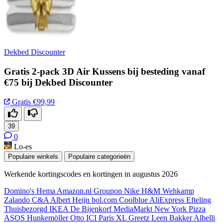
Dekbed Discounter
Gratis 2-pack 3D Air Kussens bij besteding vanaf
€75 bij Dekbed Discounter
Gratis
€99,99
39
0
Lo-es
Populaire winkels
Populaire categorieën
Werkende kortingscodes en kortingen in augustus 2026
Domino's
Hema
Amazon.nl
Groupon
Nike
H&M
Wehkamp
Zalando
C&A
Albert Heijn
bol.com
Coolblue
AliExpress
Efteling
Thuisbezorgd
IKEA
De Bijenkorf
MediaMarkt
New York Pizza
ASOS
Hunkemöller
Otto
ICI Paris XL
Greetz
Leen Bakker
Albelli