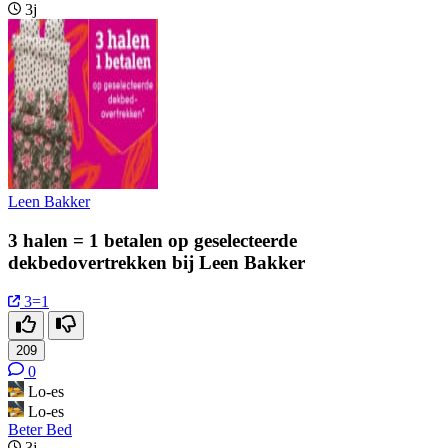
3j
Leen Bakker
3 halen = 1 betalen op geselecteerde
dekbedovertrekken bij Leen Bakker
3=1
209
0
Lo-es
Lo-es
Beter Bed
3j