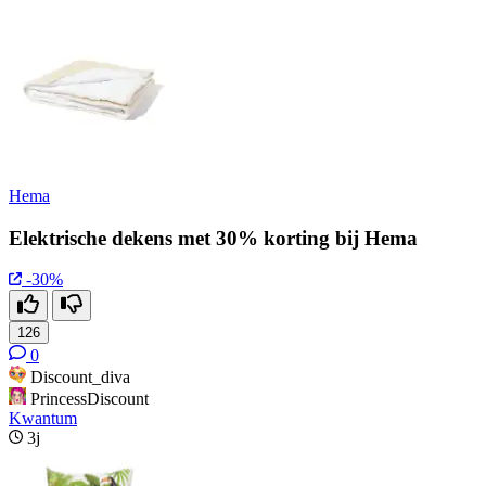
Hema
Elektrische dekens met 30% korting bij Hema
-30%
126
0
Discount_diva
PrincessDiscount
Kwantum
3j