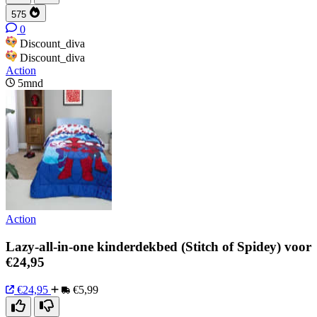
575
0
Discount_diva
Discount_diva
Action
5mnd
Action
Lazy-all-in-one kinderdekbed (Stitch of Spidey) voor
€24,95
€24,95
€5,99