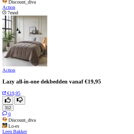
Discount_diva
Action
7mnd
Action
Lazy all-in-one dekbedden vanaf €19,95
€19,95
312
0
Discount_diva
Lo-es
Leen Bakker