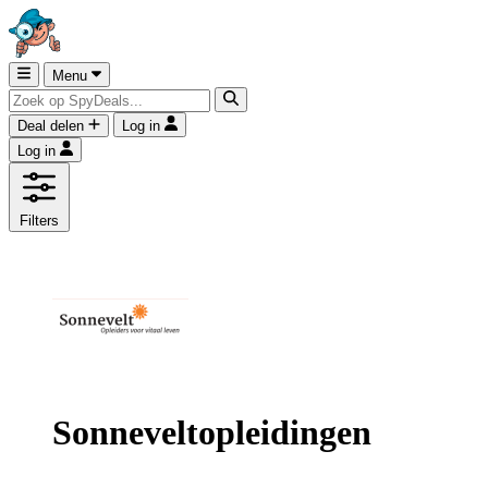
Menu
Deal delen
Log in
Log in
Filters
Sonneveltopleidingen