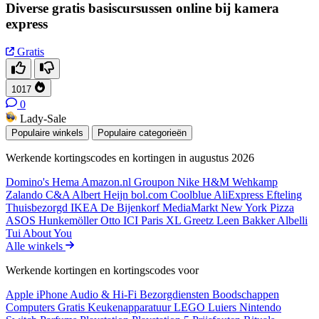
Diverse gratis basiscursussen online bij kamera
express
Gratis
1017
0
Lady-Sale
Populaire winkels
Populaire categorieën
Werkende kortingscodes en kortingen in augustus 2026
Domino's
Hema
Amazon.nl
Groupon
Nike
H&M
Wehkamp
Zalando
C&A
Albert Heijn
bol.com
Coolblue
AliExpress
Efteling
Thuisbezorgd
IKEA
De Bijenkorf
MediaMarkt
New York Pizza
ASOS
Hunkemöller
Otto
ICI Paris XL
Greetz
Leen Bakker
Albelli
Tui
About You
Alle winkels
Werkende kortingen en kortingscodes voor
Apple iPhone
Audio & Hi-Fi
Bezorgdiensten
Boodschappen
Computers
Gratis
Keukenapparatuur
LEGO
Luiers
Nintendo