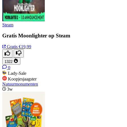
Steam
Gratis Moonlighter op Steam
Gratis
€19,99
1322
0
Lady-Sale
Koopjesjaagster
Natuurmonumenten
3w