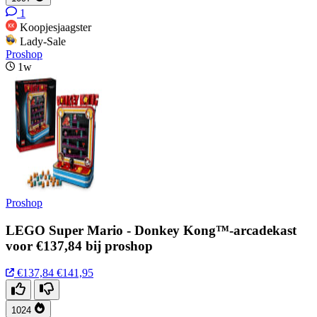
1
Koopjesjaagster
Lady-Sale
Proshop
1w
Proshop
LEGO Super Mario - Donkey Kong™-arcadekast
voor €137,84 bij proshop
€137,84
€141,95
1024