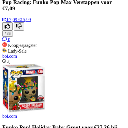
Pop Racing: Funko Pop Max Verstappen voor
€7,09
€7,09
€15,99
426
0
Koopjesjaagster
Lady-Sale
bol.com
3j
bol.com
Funko Pop! Holiday Baby Groot voor €27,26 bij