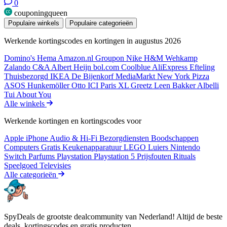
0
couponingqueen
Populaire winkels
Populaire categorieën
Werkende kortingscodes en kortingen in augustus 2026
Domino's
Hema
Amazon.nl
Groupon
Nike
H&M
Wehkamp
Zalando
C&A
Albert Heijn
bol.com
Coolblue
AliExpress
Efteling
Thuisbezorgd
IKEA
De Bijenkorf
MediaMarkt
New York Pizza
ASOS
Hunkemöller
Otto
ICI Paris XL
Greetz
Leen Bakker
Albelli
Tui
About You
Alle winkels
Werkende kortingen en kortingscodes voor
Apple iPhone
Audio & Hi-Fi
Bezorgdiensten
Boodschappen
Computers
Gratis
Keukenapparatuur
LEGO
Luiers
Nintendo
Switch
Parfums
Playstation
Playstation 5
Prijsfouten
Rituals
Speelgoed
Televisies
Alle categorieën
SpyDeals de grootste dealcommunity van Nederland! Altijd de beste
deals, kortingscodes en gratis producten