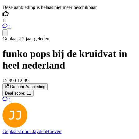
Deze aanbieding is helaas niet meer beschikbaar
11
1
Geplaatst 2 jaar geleden
funko pops bij de kruidvat in
heel nederland
€5,99
€12,99
Ga naar Aanbieding
Deal score:
11
1
Geplaatst door
JaydenHoeven