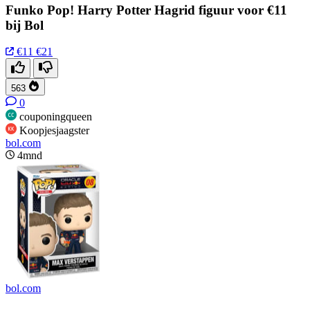
Funko Pop! Harry Potter Hagrid figuur voor €11
bij Bol
€11
€21
563
0
couponingqueen
Koopjesjaagster
bol.com
4mnd
bol.com