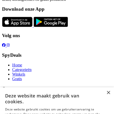
Download onze App
Volg ons
SpyDeals
Home
Categorieën
Winkels
Gratis
Over ons
×
Deze website maakt gebruik van
Over ons
cookies.
Contact
Publicatieregels
Deze website gebruikt cookies om uw gebruikerservaring te