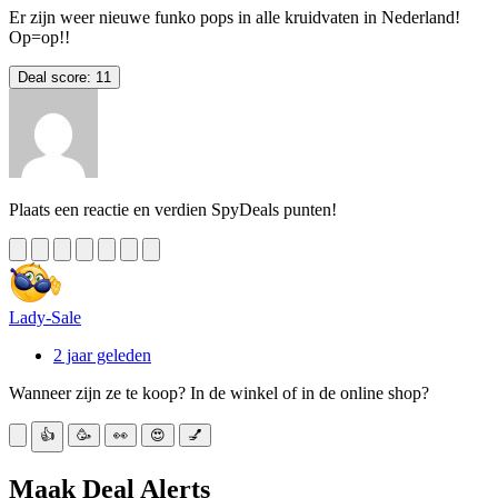
Er zijn weer nieuwe funko pops in alle kruidvaten in Nederland!
Op=op!!
Deal score:
11
Plaats een reactie en verdien SpyDeals punten!
Lady-Sale
2 jaar geleden
Wanneer zijn ze te koop? In de winkel of in de online shop?
👍
🥳
👀
😍
💅
Maak Deal Alerts