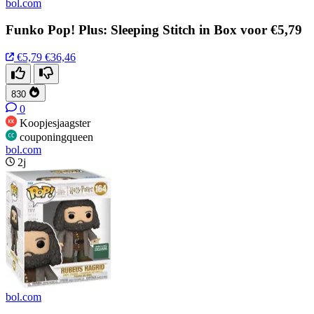
bol.com
Funko Pop! Plus: Sleeping Stitch in Box voor €5,79
€5,79
€36,46
830
0
Koopjesjaagster
couponingqueen
bol.com
2j
bol.com