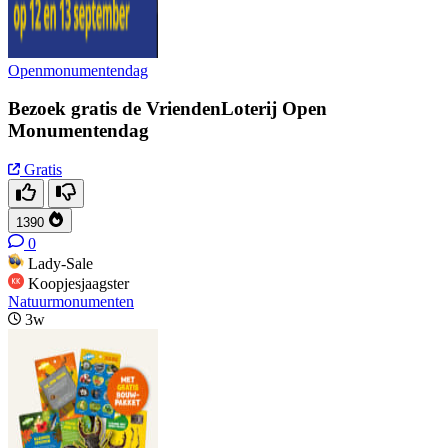
Openmonumentendag
Bezoek gratis de VriendenLoterij Open
Monumentendag
Gratis
1390
0
Lady-Sale
Koopjesjaagster
Natuurmonumenten
3w