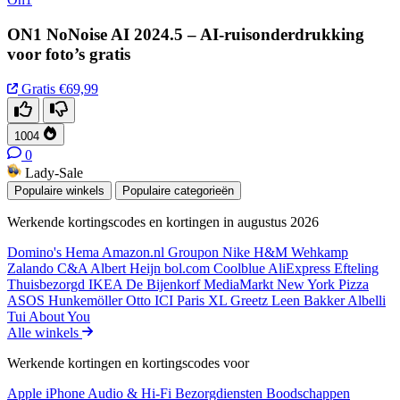
ON1 NoNoise AI 2024.5 – AI-ruisonderdrukking
voor foto’s gratis
Gratis
€69,99
1004
0
Lady-Sale
Populaire winkels
Populaire categorieën
Werkende kortingscodes en kortingen in augustus 2026
Domino's
Hema
Amazon.nl
Groupon
Nike
H&M
Wehkamp
Zalando
C&A
Albert Heijn
bol.com
Coolblue
AliExpress
Efteling
Thuisbezorgd
IKEA
De Bijenkorf
MediaMarkt
New York Pizza
ASOS
Hunkemöller
Otto
ICI Paris XL
Greetz
Leen Bakker
Albelli
Tui
About You
Alle winkels
Werkende kortingen en kortingscodes voor
Apple iPhone
Audio & Hi-Fi
Bezorgdiensten
Boodschappen