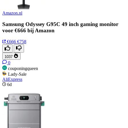
Amazon.nl
Samsung Odyssey G95C 49 inch gaming monitor
voor €666 bij Amazon
€666
€758
1037
0
couponingqueen
Lady-Sale
AliExpress
6d