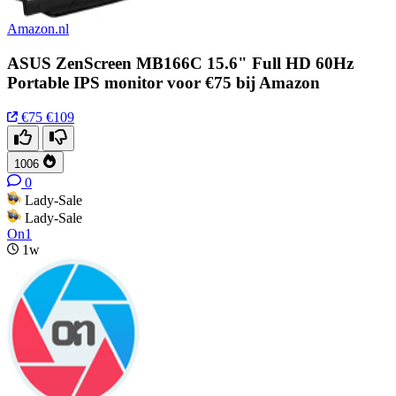
Amazon.nl
ASUS ZenScreen MB166C 15.6" Full HD 60Hz
Portable IPS monitor voor €75 bij Amazon
€75
€109
1006
0
Lady-Sale
Lady-Sale
On1
1w