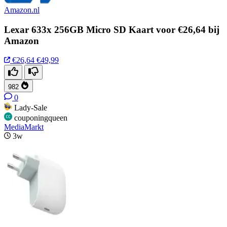
Amazon.nl
Lexar 633x 256GB Micro SD Kaart voor €26,64 bij
Amazon
€26,64
€49,99
982
0
Lady-Sale
couponingqueen
MediaMarkt
3w