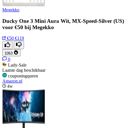
Megekko
Ducky One 3 Mini Aura Wit, MX-Speed-Silver (US)
voor €50 bij Megekko
€50
€119
1063
0
Lady-Sale
Laatste dag beschikbaar
couponingqueen
Amazon.nl
4w