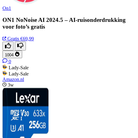
On1
ON1 NoNoise AI 2024.5 – AI-ruisonderdrukking
voor foto’s gratis
Gratis
€69,99
1004
0
Lady-Sale
Lady-Sale
Amazon.nl
3w