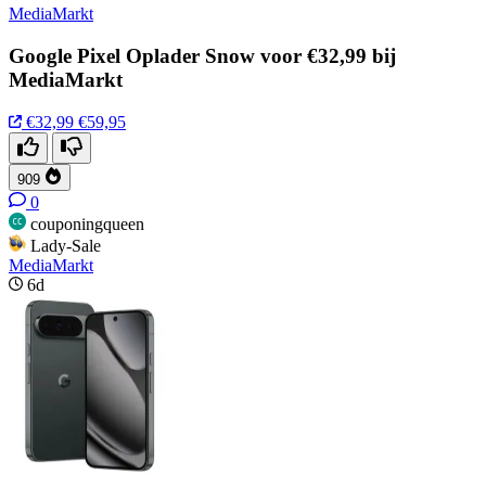
MediaMarkt
Google Pixel Oplader Snow voor €32,99 bij
MediaMarkt
€32,99
€59,95
909
0
couponingqueen
Lady-Sale
MediaMarkt
6d