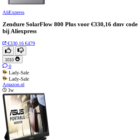
AliExpress
Zendure SolarFlow 800 Plus voor €330,16 dmv code
bij Aliexpress
€330,16
€479
1010
0
Lady-Sale
Lady-Sale
Amazon.nl
3w