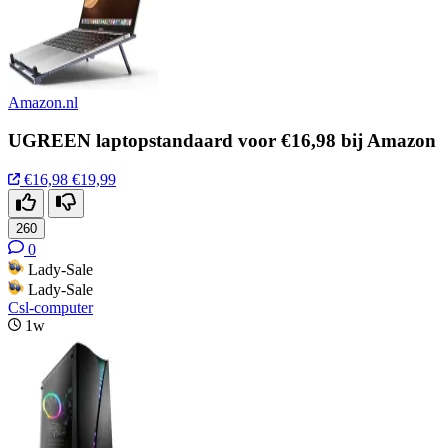
Amazon.nl
UGREEN laptopstandaard voor €16,98 bij Amazon
€16,98
€19,99
260
0
Lady-Sale
Lady-Sale
Csl-computer
1w