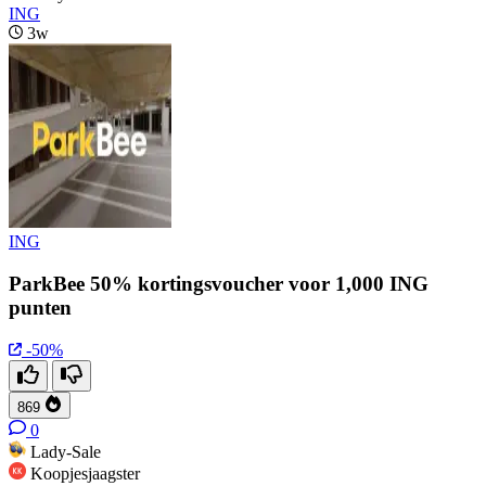
ING
3w
ING
ParkBee 50% kortingsvoucher voor 1,000 ING
punten
-50%
869
0
Lady-Sale
Koopjesjaagster