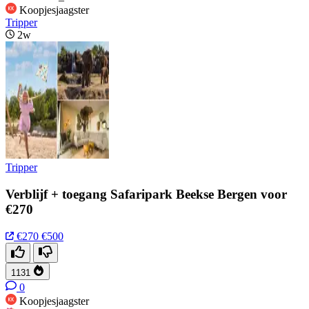
Koopjesjaagster
Tripper
2w
Tripper
Verblijf + toegang Safaripark Beekse Bergen voor
€270
€270
€500
1131
0
Koopjesjaagster