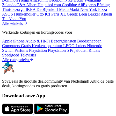
Domino's
Hema
Amazon.nl
Groupon
Nike
H&M
Wehkamp
Zalando
C&A
Albert Heijn
bol.com
Coolblue
AliExpress
Efteling
Thuisbezorgd
IKEA
De Bijenkorf
MediaMarkt
New York Pizza
ASOS
Hunkemöller
Otto
ICI Paris XL
Greetz
Leen Bakker
Albelli
Tui
About You
Alle winkels
Werkende kortingen en kortingscodes voor
Apple iPhone
Audio & Hi-Fi
Bezorgdiensten
Boodschappen
Computers
Gratis
Keukenapparatuur
LEGO
Luiers
Nintendo
Switch
Parfums
Playstation
Playstation 5
Prijsfouten
Rituals
Speelgoed
Televisies
Alle categorieën
SpyDeals de grootste dealcommunity van Nederland! Altijd de beste
deals, kortingscodes en gratis producten
Download onze App