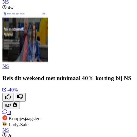
NS
4w
NS
Reis dit weekend met minimaal 40% korting bij NS
-40%
843
0
Koopjesjaagster
Lady-Sale
NS
2d