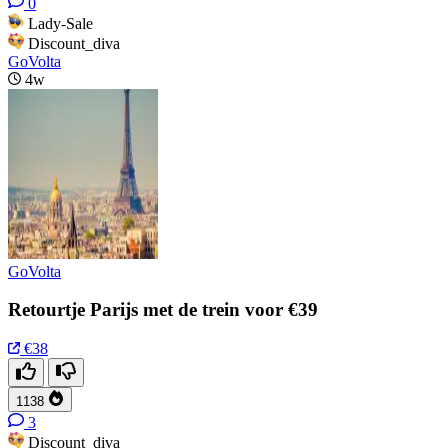
0
Lady-Sale
Discount_diva
GoVolta
4w
GoVolta
Retourtje Parijs met de trein voor €39
€38
1138
3
Discount_diva