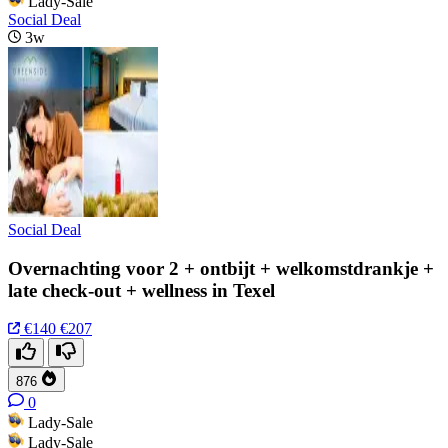
Lady-Sale
Social Deal
3w
Social Deal
Overnachting voor 2 + ontbijt + welkomstdrankje +
late check-out + wellness in Texel
€140
€207
876
0
Lady-Sale
Lady-Sale