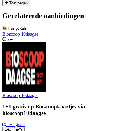
Toevoegen
Gerelateerde aanbiedingen
Lady-Sale
Bioscoop 10daagse
2w
Bioscoop 10daagse
1+1 gratis op Bioscoopkaartjes via
bioscoop10daagse
1+1 gratis