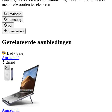
Ontvang alerts voor relevante aanbiedingen door hieronder één of
meer trefwoorden te selecteren
keyboard
samsung
bol
Toevoegen
Gerelateerde aanbiedingen
Lady-Sale
Amazon.nl
2mnd
Amazon.nl