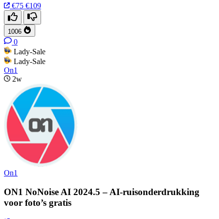
€75
€109
1006
0
Lady-Sale
Lady-Sale
On1
2w
On1
ON1 NoNoise AI 2024.5 – AI-ruisonderdrukking
voor foto’s gratis