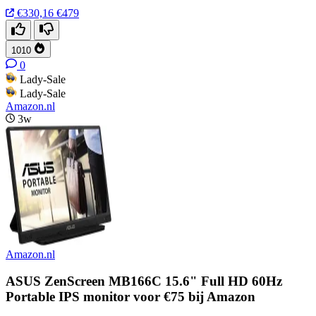
€330,16
€479
1010
0
Lady-Sale
Lady-Sale
Amazon.nl
3w
Amazon.nl
ASUS ZenScreen MB166C 15.6" Full HD 60Hz
Portable IPS monitor voor €75 bij Amazon