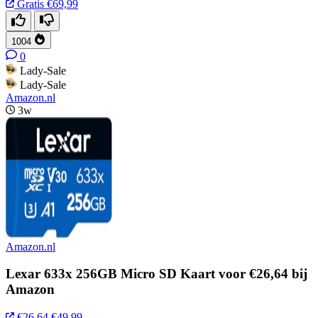
Gratis
€69,99
1004
0
Lady-Sale
Lady-Sale
Amazon.nl
3w
Amazon.nl
Lexar 633x 256GB Micro SD Kaart voor €26,64 bij
Amazon
€26,64
€49,99