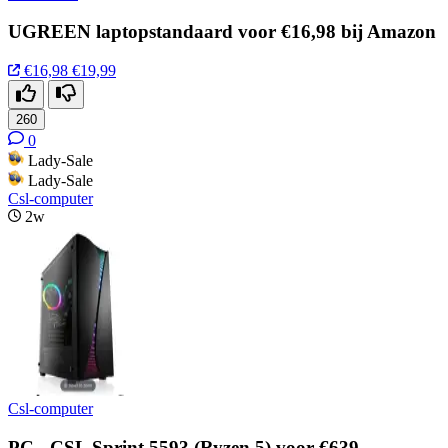
UGREEN laptopstandaard voor €16,98 bij Amazon
€16,98
€19,99
260
0
Lady-Sale
Lady-Sale
Csl-computer
2w
Csl-computer
PC - CSL Sprint 5593 (Ryzen 5) voor €639