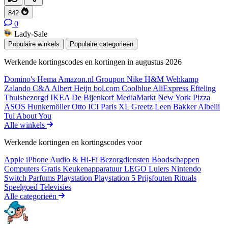
842
0
Lady-Sale
Populaire winkels
Populaire categorieën
Werkende kortingscodes en kortingen in augustus 2026
Domino's
Hema
Amazon.nl
Groupon
Nike
H&M
Wehkamp
Zalando
C&A
Albert Heijn
bol.com
Coolblue
AliExpress
Efteling
Thuisbezorgd
IKEA
De Bijenkorf
MediaMarkt
New York Pizza
ASOS
Hunkemöller
Otto
ICI Paris XL
Greetz
Leen Bakker
Albelli
Tui
About You
Alle winkels
Werkende kortingen en kortingscodes voor
Apple iPhone
Audio & Hi-Fi
Bezorgdiensten
Boodschappen
Computers
Gratis
Keukenapparatuur
LEGO
Luiers
Nintendo
Switch
Parfums
Playstation
Playstation 5
Prijsfouten
Rituals
Speelgoed
Televisies
Alle categorieën