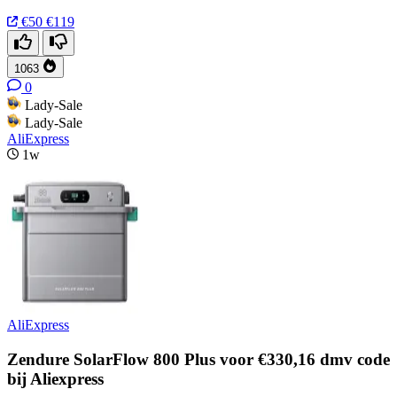
€50
€119
1063
0
Lady-Sale
Lady-Sale
AliExpress
1w
AliExpress
Zendure SolarFlow 800 Plus voor €330,16 dmv code
bij Aliexpress