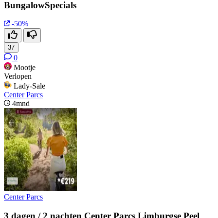
BungalowSpecials
-50%
37
0
Mootje
Verlopen
Lady-Sale
Center Parcs
4mnd
Center Parcs
3 dagen / 2 nachten Center Parcs Limburgse Peel