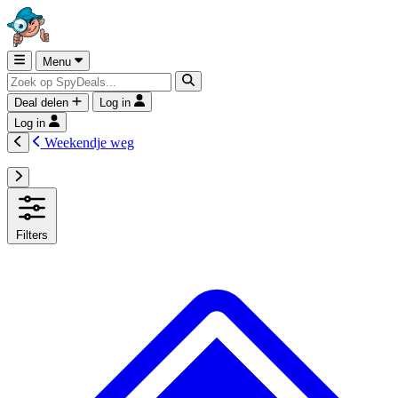
Menu
Deal delen
Log in
Log in
Weekendje weg
Filters