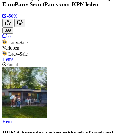
EuroParcs SecretParcs voor KPN leden
-50%
399
0
Lady-Sale
Verlopen
Lady-Sale
Hema
6mnd
Hema
HEMA bungalowweken midweek of weekend