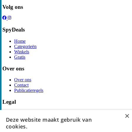
Volg ons
SpyDeals
Home
Categorieën
Winkels
Gratis
Over ons
Over ons
Contact
Publicatieregels
Legal
Privacy
×
Cookieverklaring
Deze website maakt gebruik van
Algemene Voorwaarden
cookies.
Disclaimer