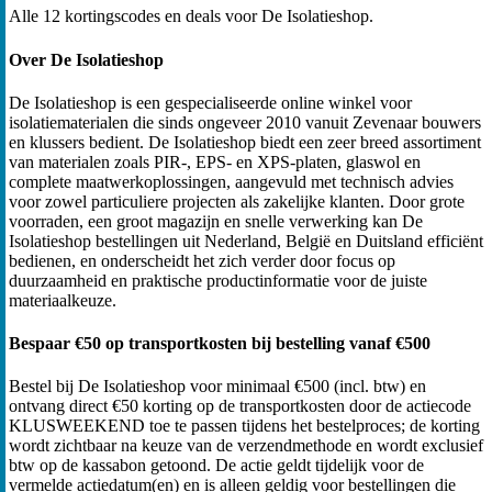
Alle 12 kortingscodes en deals voor De Isolatieshop.
Over De Isolatieshop
De Isolatieshop is een gespecialiseerde online winkel voor
isolatiematerialen die sinds ongeveer 2010 vanuit Zevenaar bouwers
en klussers bedient. De Isolatieshop biedt een zeer breed assortiment
van materialen zoals PIR-, EPS- en XPS-platen, glaswol en
complete maatwerkoplossingen, aangevuld met technisch advies
voor zowel particuliere projecten als zakelijke klanten. Door grote
voorraden, een groot magazijn en snelle verwerking kan De
Isolatieshop bestellingen uit Nederland, België en Duitsland efficiënt
bedienen, en onderscheidt het zich verder door focus op
duurzaamheid en praktische productinformatie voor de juiste
materiaalkeuze.
Bespaar €50 op transportkosten bij bestelling vanaf €500
Bestel bij De Isolatieshop voor minimaal €500 (incl. btw) en
ontvang direct €50 korting op de transportkosten door de actiecode
KLUSWEEKEND toe te passen tijdens het bestelproces; de korting
wordt zichtbaar na keuze van de verzendmethode en wordt exclusief
btw op de kassabon getoond. De actie geldt tijdelijk voor de
vermelde actiedatum(en) en is alleen geldig voor bestellingen die