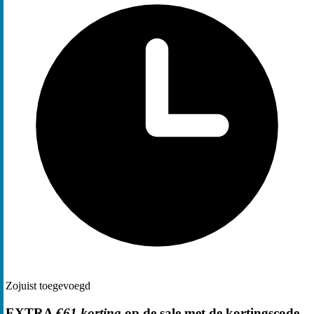
Zojuist toegevoegd
EXTRA
€61 korting
op de sale met de kortingscode