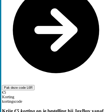
Pak deze code
L6R
€5
Korting
kortingscode
Krijg
€5 korting
op je bestelling bij JoyBuy vanaf