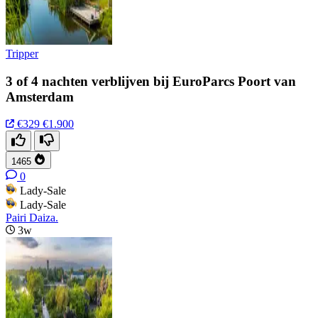
Tripper
3 of 4 nachten verblijven bij EuroParcs Poort van
Amsterdam
€329
€1.900
1465
0
Lady-Sale
Lady-Sale
Pairi Daiza.
3w