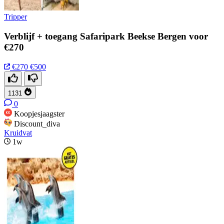
Tripper
Verblijf + toegang Safaripark Beekse Bergen voor
€270
€270
€500
1131
0
Koopjesjaagster
Discount_diva
Kruidvat
1w