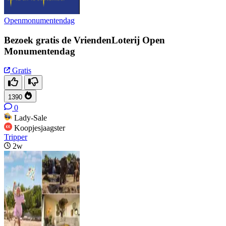
Openmonumentendag
Bezoek gratis de VriendenLoterij Open
Monumentendag
Gratis
1390
0
Lady-Sale
Koopjesjaagster
Tripper
2w