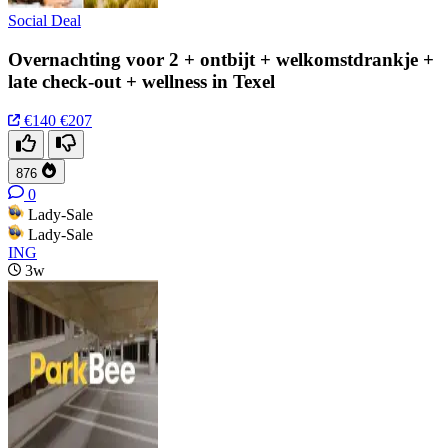
Social Deal
Overnachting voor 2 + ontbijt + welkomstdrankje +
late check-out + wellness in Texel
€140
€207
876
0
Lady-Sale
Lady-Sale
ING
3w