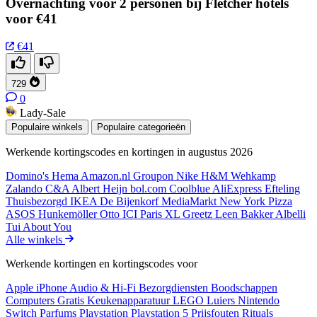
Overnachting voor 2 personen bij Fletcher hotels
voor €41
€41
729
0
Lady-Sale
Populaire winkels
Populaire categorieën
Werkende kortingscodes en kortingen in augustus 2026
Domino's
Hema
Amazon.nl
Groupon
Nike
H&M
Wehkamp
Zalando
C&A
Albert Heijn
bol.com
Coolblue
AliExpress
Efteling
Thuisbezorgd
IKEA
De Bijenkorf
MediaMarkt
New York Pizza
ASOS
Hunkemöller
Otto
ICI Paris XL
Greetz
Leen Bakker
Albelli
Tui
About You
Alle winkels
Werkende kortingen en kortingscodes voor
Apple iPhone
Audio & Hi-Fi
Bezorgdiensten
Boodschappen
Computers
Gratis
Keukenapparatuur
LEGO
Luiers
Nintendo
Switch
Parfums
Playstation
Playstation 5
Prijsfouten
Rituals