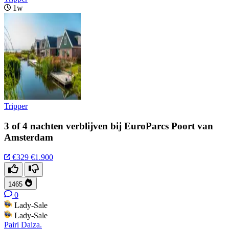
1w
Tripper
3 of 4 nachten verblijven bij EuroParcs Poort van
Amsterdam
€329
€1.900
1465
0
Lady-Sale
Lady-Sale
Pairi Daiza.