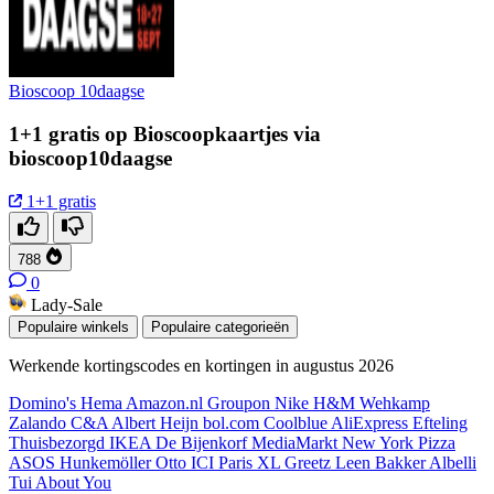
Bioscoop 10daagse
1+1 gratis op Bioscoopkaartjes via
bioscoop10daagse
1+1 gratis
788
0
Lady-Sale
Populaire winkels
Populaire categorieën
Werkende kortingscodes en kortingen in augustus 2026
Domino's
Hema
Amazon.nl
Groupon
Nike
H&M
Wehkamp
Zalando
C&A
Albert Heijn
bol.com
Coolblue
AliExpress
Efteling
Thuisbezorgd
IKEA
De Bijenkorf
MediaMarkt
New York Pizza
ASOS
Hunkemöller
Otto
ICI Paris XL
Greetz
Leen Bakker
Albelli
Tui
About You