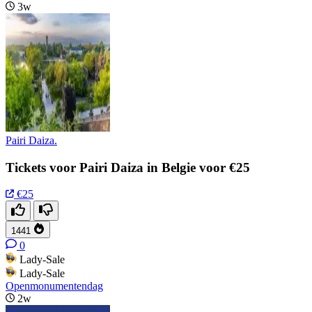
3w
Pairi Daiza.
Tickets voor Pairi Daiza in Belgie voor €25
€25
1441
0
Lady-Sale
Lady-Sale
Openmonumentendag
2w