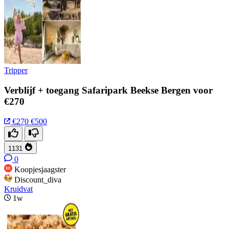
Tripper
Verblijf + toegang Safaripark Beekse Bergen voor
€270
€270
€500
1131
0
Koopjesjaagster
Discount_diva
Kruidvat
1w