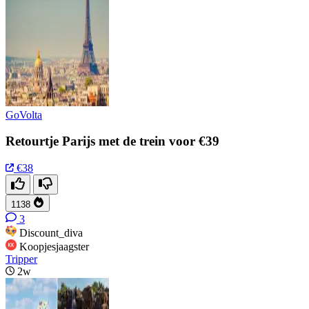
GoVolta
Retourtje Parijs met de trein voor €39
€38
1138
3
Discount_diva
Koopjesjaagster
Tripper
2w