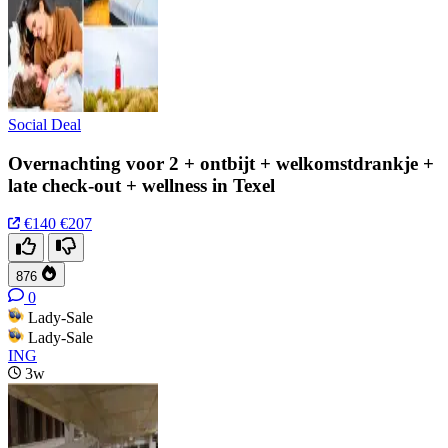
Social Deal
Overnachting voor 2 + ontbijt + welkomstdrankje +
late check-out + wellness in Texel
€140
€207
876
0
Lady-Sale
Lady-Sale
ING
3w