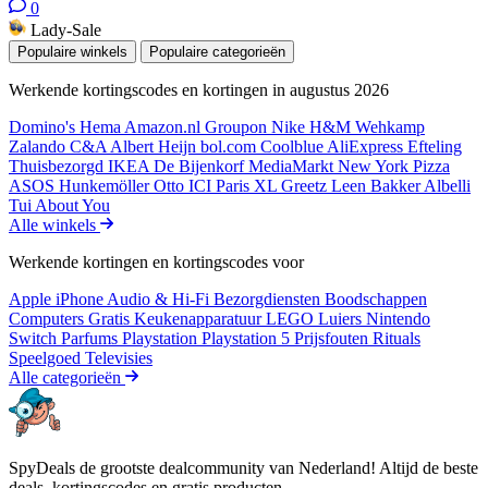
0
Lady-Sale
Populaire winkels
Populaire categorieën
Werkende kortingscodes en kortingen in augustus 2026
Domino's
Hema
Amazon.nl
Groupon
Nike
H&M
Wehkamp
Zalando
C&A
Albert Heijn
bol.com
Coolblue
AliExpress
Efteling
Thuisbezorgd
IKEA
De Bijenkorf
MediaMarkt
New York Pizza
ASOS
Hunkemöller
Otto
ICI Paris XL
Greetz
Leen Bakker
Albelli
Tui
About You
Alle winkels
Werkende kortingen en kortingscodes voor
Apple iPhone
Audio & Hi-Fi
Bezorgdiensten
Boodschappen
Computers
Gratis
Keukenapparatuur
LEGO
Luiers
Nintendo
Switch
Parfums
Playstation
Playstation 5
Prijsfouten
Rituals
Speelgoed
Televisies
Alle categorieën
SpyDeals de grootste dealcommunity van Nederland! Altijd de beste
deals, kortingscodes en gratis producten