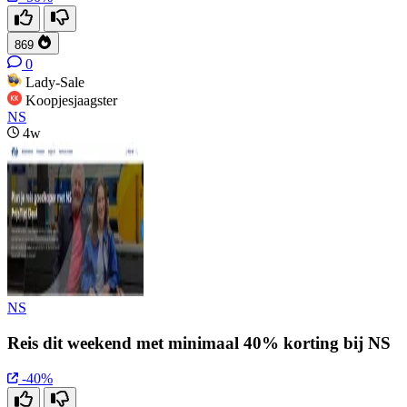
869
0
Lady-Sale
Koopjesjaagster
NS
4w
NS
Reis dit weekend met minimaal 40% korting bij NS
-40%