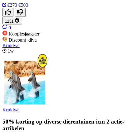
€270
€500
1131
0
Koopjesjaagster
Discount_diva
Kruidvat
1w
Kruidvat
50% korting op diverse dierentuinen icm 2 actie-
artikelen