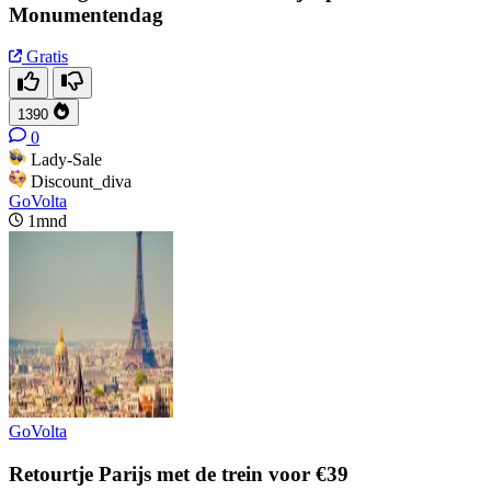
Monumentendag
Gratis
1390
0
Lady-Sale
Discount_diva
GoVolta
1mnd
GoVolta
Retourtje Parijs met de trein voor €39