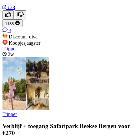
€38
1138
3
Discount_diva
Koopjesjaagster
Tripper
2w
Tripper
Verblijf + toegang Safaripark Beekse Bergen voor
€270