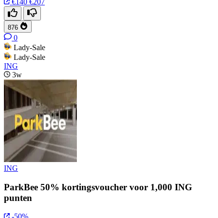
€140
€207
876
0
Lady-Sale
Lady-Sale
ING
3w
ING
ParkBee 50% kortingsvoucher voor 1,000 ING
punten
-50%