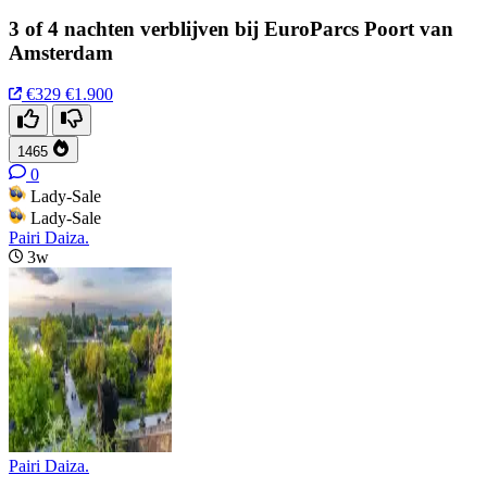
3 of 4 nachten verblijven bij EuroParcs Poort van
Amsterdam
€329
€1.900
1465
0
Lady-Sale
Lady-Sale
Pairi Daiza.
3w
Pairi Daiza.